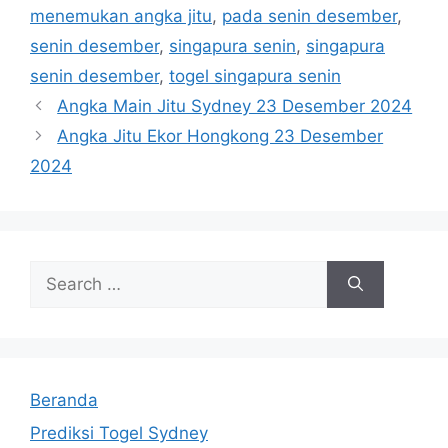
menemukan angka jitu
,
pada senin desember
,
senin desember
,
singapura senin
,
singapura
senin desember
,
togel singapura senin
Angka Main Jitu Sydney 23 Desember 2024
Angka Jitu Ekor Hongkong 23 Desember
2024
Search
for:
Beranda
Prediksi Togel Sydney