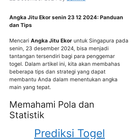
Angka Jitu Ekor senin 23 12 2024: Panduan
dan Tips
Mencari
Angka Jitu Ekor
untuk Singapura pada
senin, 23 desember 2024, bisa menjadi
tantangan tersendiri bagi para penggemar
togel. Dalam artikel ini, kita akan membahas
beberapa tips dan strategi yang dapat
membantu Anda dalam menentukan angka
main yang tepat.
Memahami Pola dan
Statistik
Prediksi Togel