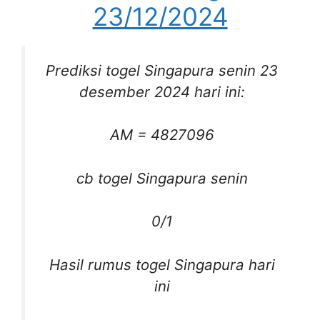
23/12/2024
Prediksi togel Singapura senin 23
desember 2024 hari ini:
AM = 4827096
cb togel Singapura senin
0/1
Hasil rumus togel Singapura hari
ini