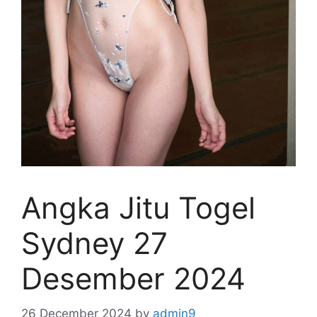
Angka Jitu Togel
Sydney 27
Desember 2024
26 December 2024
by
admin9