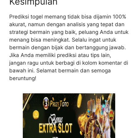
Kesimpulan
Prediksi togel memang tidak bisa dijamin 100%
akurat, namun dengan analisis yang tepat dan
strategi bermain yang baik, peluang Anda untuk
menang bisa meningkat. Selalu ingat untuk
bermain dengan bijak dan bertanggung jawab.
Jika Anda memiliki prediksi atau tips lain,
jangan ragu untuk berbagi di kolom komentar di
bawah ini. Selamat bermain dan semoga
beruntung!