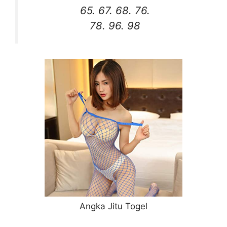
65. 67. 68. 76.
78. 96. 98
Angka Jitu Togel