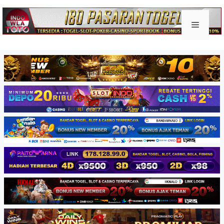
Skip
to
Keluar togel
Menu
content