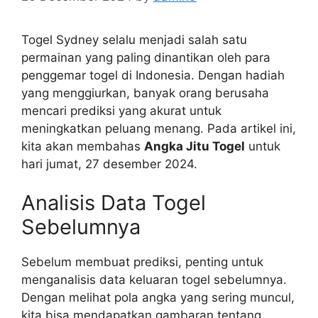
Togel Sydney selalu menjadi salah satu
permainan yang paling dinantikan oleh para
penggemar togel di Indonesia. Dengan hadiah
yang menggiurkan, banyak orang berusaha
mencari prediksi yang akurat untuk
meningkatkan peluang menang. Pada artikel ini,
kita akan membahas
Angka Jitu Togel
untuk
hari jumat, 27 desember 2024.
Analisis Data Togel
Sebelumnya
Sebelum membuat prediksi, penting untuk
menganalisis data keluaran togel sebelumnya.
Dengan melihat pola angka yang sering muncul,
kita bisa mendapatkan gambaran tentang