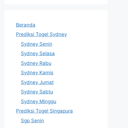
Beranda
Prediksi Togel Sydney
Sydney Senin
Sydney Selasa
Sydney Rabu
Sydney Kamis
Sydney Jumat
Sydney Sabtu
Sydney Minggu
Prediksi Togel Singapura
Sgp Senin