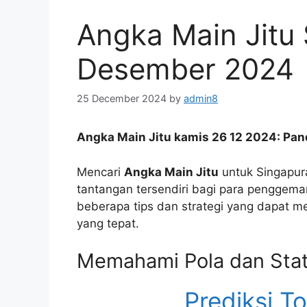
Angka Main Jitu
Desember 2024
25 December 2024
by
admin8
Angka Main Jitu kamis 26 12 2024: Pan
Mencari
Angka Main Jitu
untuk Singapur
tantangan tersendiri bagi para penggemar
beberapa tips dan strategi yang dapat
yang tepat.
Memahami Pola dan Stat
Prediksi T