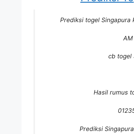
Prediksi togel Singapura
AM
cb togel
Hasil rumus to
0123
Prediksi Singapur