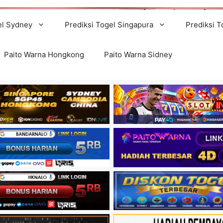
el Sydney
Prediksi Togel Singapura
Prediksi 
Paito Warna Hongkong
Paito Warna Sidney