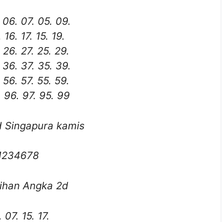
 06. 07. 05. 09.
 16. 17. 15. 19.
 26. 27. 25. 29.
 36. 37. 35. 39.
 56. 57. 55. 59.
 96. 97. 95. 99
 Singapura kamis
1234678
lihan Angka 2d
 07. 15. 17.