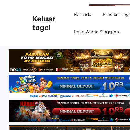
Skip
to
Beranda
Prediksi Tog
Keluar
content
togel
Paito Warna Singapore