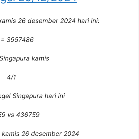
 kamis 26 desember 2024 hari ini:
 = 3957486
 Singapura kamis
4/1
gel Singapura hari ini
59 vs 436759
a kamis 26 desember 2024