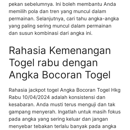
pekan sebelumnya. Ini boleh membantu Anda
memilih pola dan tren yang muncul dalam
permainan. Selanjutnya, cari tahu angka-angka
yang paling sering muncul dalam permainan
dan susun kombinasi dari angka ini.
Rahasia Kemenangan
Togel rabu dengan
Angka Bocoran Togel
Rahasia jackpot togel Angka Bocoran Togel Hkg
Rabu 10/04/2024 adalah konsistensi dan
kesabaran. Anda musti terus menguji dan tak
gampang menyerah. Ingatlah untuk masih fokus
pada angka yang sering keluar dan jangan
menyebar tebakan terlalu banyak pada angka