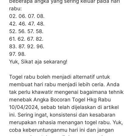
beberapa angka yang sering keluar pada hari
rabu:
02. 06. 07. 08.
42. 46. 47. 48.
52. 56. 57. 58.
61. 62. 67. 82.
83. 87. 92. 96.
97. 98.
Yuk, Sikat aja sekarang!
Togel rabu boleh menjadi alternatif untuk
membuat hari rabu menjadi lebih ceria. Anda
tak perlu khawatir mengenai bagaimana tehnik
menebak Angka Bocoran Togel Hkg Rabu
10/04/2024, sebab telah dijelaskan di artikel
ini. Sering ingat, konsistensi dan kesabaran
merupakan rahasia menangan togel rabu. Yuk,
coba keberuntunganmu hari ini dan jangan