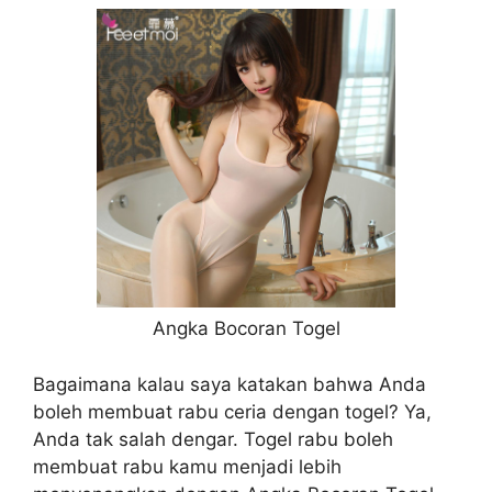
Angka Bocoran Togel
Bagaimana kalau saya katakan bahwa Anda
boleh membuat rabu ceria dengan togel? Ya,
Anda tak salah dengar. Togel rabu boleh
membuat rabu kamu menjadi lebih