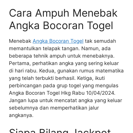
Cara Ampuh Menebak
Angka Bocoran Togel
Menebak
Angka Bocoran Togel
tak semudah
memantulkan telapak tangan. Namun, ada
beberapa tehnik ampuh untuk menebaknya.
Pertama, perhatikan angka yang sering keluar
di hari rabu. Kedua, gunakan rumus matematika
yang telah terbukti berhasil. Ketiga, ikuti
perbincangan pada grup togel yang mengulas
Angka Bocoran Togel Hkg Rabu 10/04/2024.
Jangan lupa untuk mencatat angka yang keluar
sebelumnya dan memperhatikan jalur
angkanya.
Siapa Bilang Jackpot