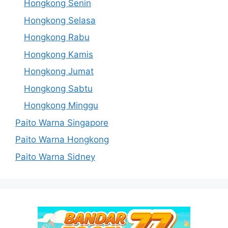
Hongkong Senin
Hongkong Selasa
Hongkong Rabu
Hongkong Kamis
Hongkong Jumat
Hongkong Sabtu
Hongkong Minggu
Paito Warna Singapore
Paito Warna Hongkong
Paito Warna Sidney