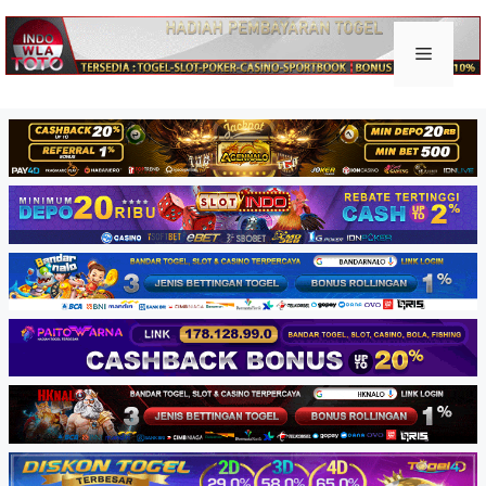
Skip
to
Keluar togel
Menu
content