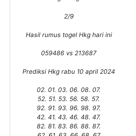
2/9
Hasil rumus togel Hkg hari ini
059486 vs 213687
Prediksi Hkg rabu 10 april 2024
02. 01. 03. 06. 08. 07.
52. 51. 53. 56. 58. 57.
92. 91. 93. 96. 98. 97.
42. 41. 43. 46. 48. 47.
82. 81. 83. 86. 88. 87.
62. 61. 63. 66. 68. 67