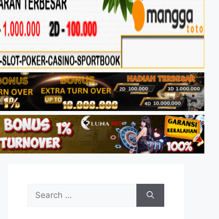
Search
for: