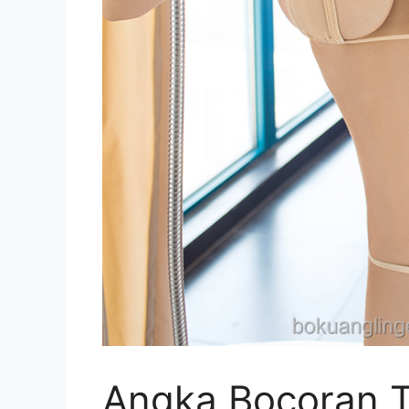
Angka Bocoran 