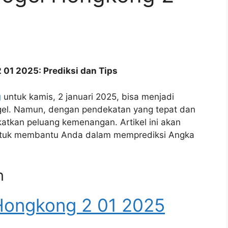
01 2025: Prediksi dan Tips
g
untuk kamis, 2 januari 2025, bisa menjadi
togel. Namun, dengan pendekatan yang tepat dan
katkan peluang kemenangan. Artikel ini akan
untuk membantu Anda dalam memprediksi Angka
n
 Hongkong 2 01 2025