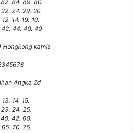
 82. 84. 89. 80.
 22. 24. 29. 20.
 12. 14. 19. 10.
 42. 44. 49. 40
d Hongkong kamis
2345678
lihan Angka 2d
 13. 14. 15.
 23. 24. 25.
 40. 42. 60.
 65. 70. 75.