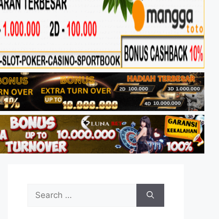
Search
for: