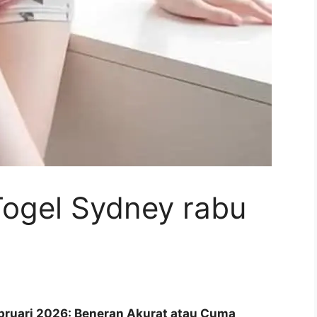
ogel Sydney rabu
bruari 2026: Beneran Akurat atau Cuma