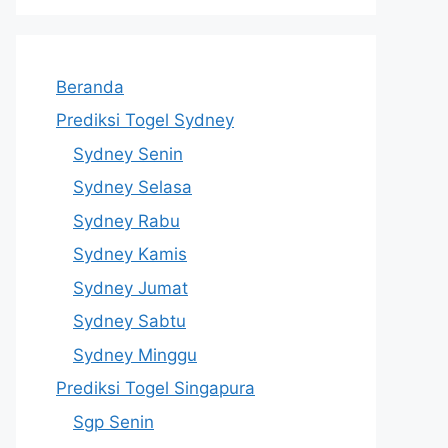
Beranda
Prediksi Togel Sydney
Sydney Senin
Sydney Selasa
Sydney Rabu
Sydney Kamis
Sydney Jumat
Sydney Sabtu
Sydney Minggu
Prediksi Togel Singapura
Sgp Senin