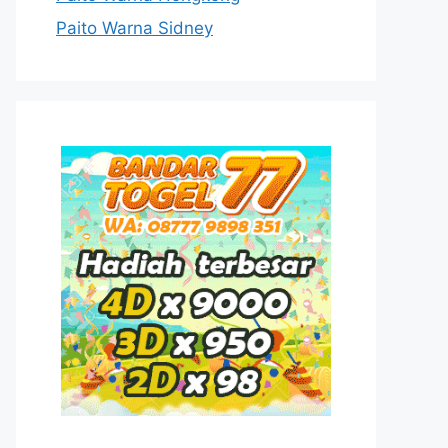
Paito Warna Sidney