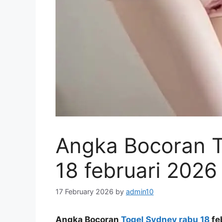
Angka Bocoran T
18 februari 2026
17 February 2026
by
admin10
Angka Bocoran
Togel Sydney rabu 18
fe