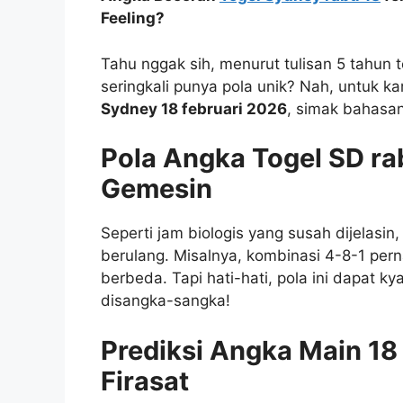
Feeling?
Tahu nggak sih, menurut tulisan 5 tahun t
seringkali punya pola unik? Nah, untuk
Sydney 18 februari 2026
, simak bahasan
Pola Angka Togel SD ra
Gemesin
Seperti jam biologis yang susah dijelasin
berulang. Misalnya, kombinasi 4-8-1 pern
berbeda. Tapi hati-hati, pola ini dapat 
disangka-sangka!
Prediksi Angka Main 18
Firasat