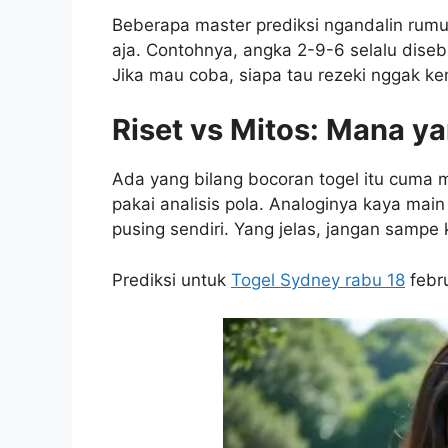
Beberapa master prediksi ngandalin rumus
aja. Contohnya, angka 2-9-6 selalu dise
Jika mau coba, siapa tau rezeki nggak 
Riset vs Mitos: Mana y
Ada yang bilang bocoran togel itu cuma 
pakai analisis pola. Analoginya kaya mai
pusing sendiri. Yang jelas, jangan samp
Prediksi untuk
Togel Sydney rabu 18
febru