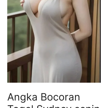
Angka Bocoran