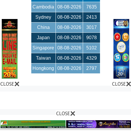
© 2026 Keluar togel
• Built with
GeneratePress