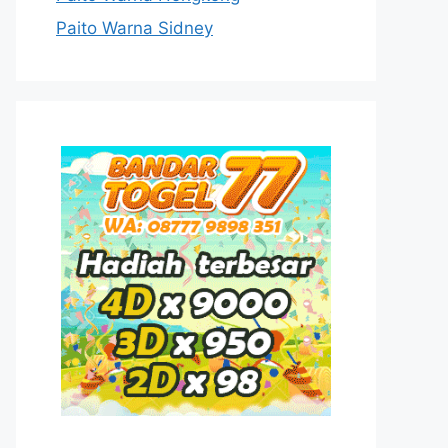
Paito Warna Sidney