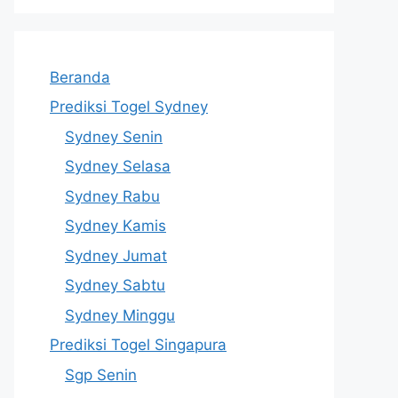
Beranda
Prediksi Togel Sydney
Sydney Senin
Sydney Selasa
Sydney Rabu
Sydney Kamis
Sydney Jumat
Sydney Sabtu
Sydney Minggu
Prediksi Togel Singapura
Sgp Senin