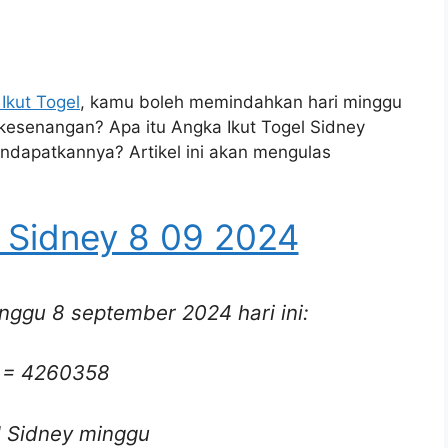
Ikut Togel
, kamu boleh memindahkan hari minggu
kesenangan? Apa itu Angka Ikut Togel Sidney
dapatkannya? Artikel ini akan mengulas
l Sidney 8 09 2024
inggu 8 september 2024 hari ini:
= 4260358
l Sidney minggu