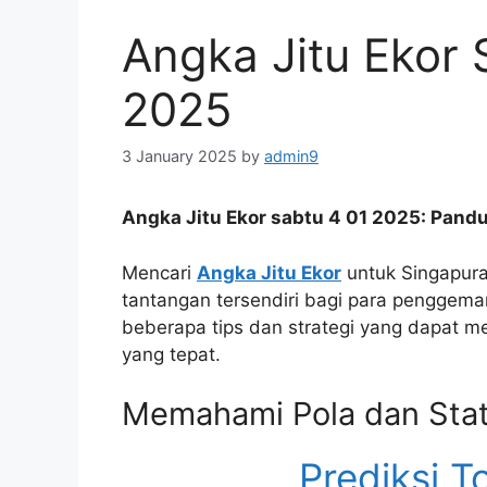
Angka Jitu Ekor 
2025
3 January 2025
by
admin9
Angka Jitu Ekor sabtu 4 01 2025: Pand
Mencari
Angka Jitu Ekor
untuk Singapura
tantangan tersendiri bagi para penggemar
beberapa tips dan strategi yang dapat
yang tepat.
Memahami Pola dan Stat
Prediksi T