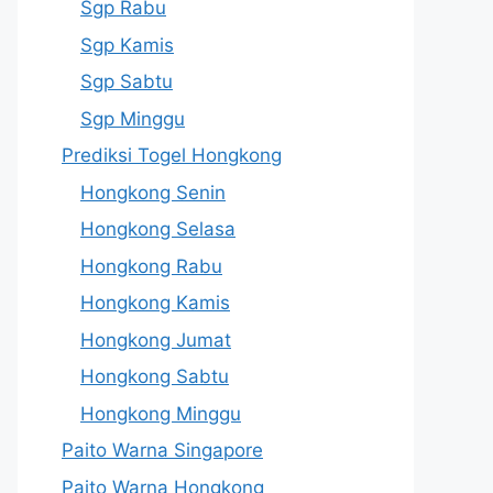
Sgp Rabu
Sgp Kamis
Sgp Sabtu
Sgp Minggu
Prediksi Togel Hongkong
Hongkong Senin
Hongkong Selasa
Hongkong Rabu
Hongkong Kamis
Hongkong Jumat
Hongkong Sabtu
Hongkong Minggu
Paito Warna Singapore
Paito Warna Hongkong