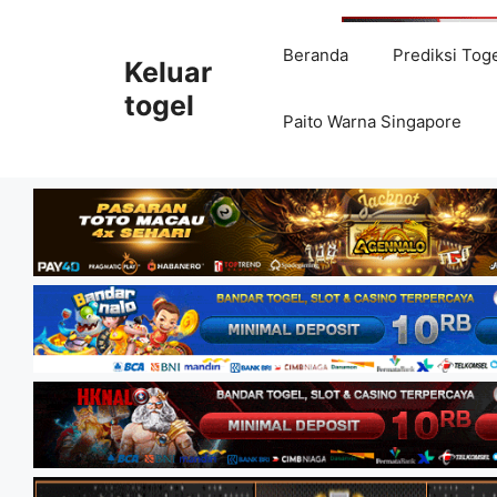
Skip
to
Beranda
Prediksi Tog
Keluar
content
togel
Paito Warna Singapore