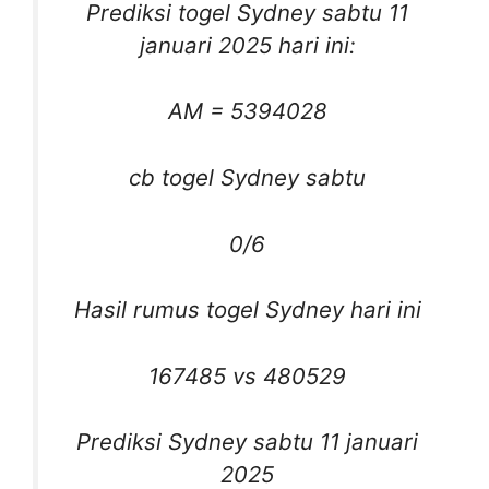
Prediksi togel Sydney sabtu 11
januari 2025 hari ini:
AM = 5394028
cb togel Sydney sabtu
0/6
Hasil rumus togel Sydney hari ini
167485 vs 480529
Prediksi Sydney sabtu 11 januari
2025