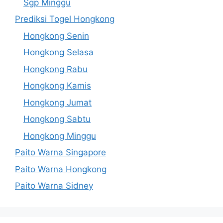
Sgp Minggu
Prediksi Togel Hongkong
Hongkong Senin
Hongkong Selasa
Hongkong Rabu
Hongkong Kamis
Hongkong Jumat
Hongkong Sabtu
Hongkong Minggu
Paito Warna Singapore
Paito Warna Hongkong
Paito Warna Sidney