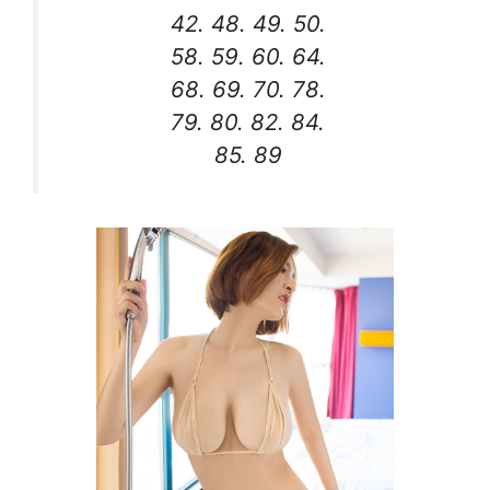
42. 48. 49. 50.
58. 59. 60. 64.
68. 69. 70. 78.
79. 80. 82. 84.
85. 89