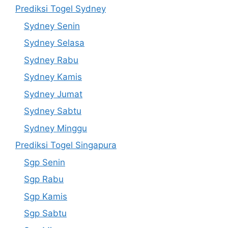
Prediksi Togel Sydney
Sydney Senin
Sydney Selasa
Sydney Rabu
Sydney Kamis
Sydney Jumat
Sydney Sabtu
Sydney Minggu
Prediksi Togel Singapura
Sgp Senin
Sgp Rabu
Sgp Kamis
Sgp Sabtu