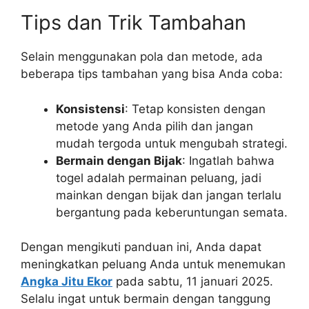
Tips dan Trik Tambahan
Selain menggunakan pola dan metode, ada
beberapa tips tambahan yang bisa Anda coba:
Konsistensi
: Tetap konsisten dengan
metode yang Anda pilih dan jangan
mudah tergoda untuk mengubah strategi.
Bermain dengan Bijak
: Ingatlah bahwa
togel adalah permainan peluang, jadi
mainkan dengan bijak dan jangan terlalu
bergantung pada keberuntungan semata.
Dengan mengikuti panduan ini, Anda dapat
meningkatkan peluang Anda untuk menemukan
Angka Jitu Ekor
pada sabtu, 11 januari 2025.
Selalu ingat untuk bermain dengan tanggung