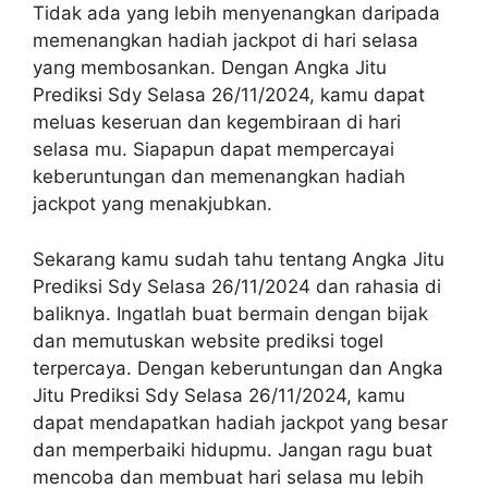
Tidak ada yang lebih menyenangkan daripada
memenangkan hadiah jackpot di hari selasa
yang membosankan. Dengan Angka Jitu
Prediksi Sdy Selasa 26/11/2024, kamu dapat
meluas keseruan dan kegembiraan di hari
selasa mu. Siapapun dapat mempercayai
keberuntungan dan memenangkan hadiah
jackpot yang menakjubkan.
Sekarang kamu sudah tahu tentang Angka Jitu
Prediksi Sdy Selasa 26/11/2024 dan rahasia di
baliknya. Ingatlah buat bermain dengan bijak
dan memutuskan website prediksi togel
terpercaya. Dengan keberuntungan dan Angka
Jitu Prediksi Sdy Selasa 26/11/2024, kamu
dapat mendapatkan hadiah jackpot yang besar
dan memperbaiki hidupmu. Jangan ragu buat
mencoba dan membuat hari selasa mu lebih