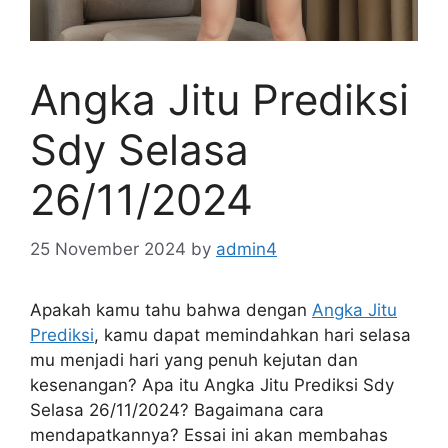
Angka Jitu Prediksi
Sdy Selasa
26/11/2024
25 November 2024
by
admin4
Apakah kamu tahu bahwa dengan
Angka Jitu
Prediksi
, kamu dapat memindahkan hari selasa
mu menjadi hari yang penuh kejutan dan
kesenangan? Apa itu Angka Jitu Prediksi Sdy
Selasa 26/11/2024? Bagaimana cara
mendapatkannya? Essai ini akan membahas