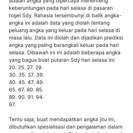
adalah angka yang dipercaya menenteng
keberuntungan pada hari selasa di pasaran
togel Sdy. Rahasia tersembunyi di balik angka-
angka ini adalah data yang diolah tentang
peluang angka yang keluar pada hari selasa di
masa lalu. Data ini diolah dan dijadikan prediksi
angka yang paling barangkali keluar pada hari
selasa. Dibawah ini ini adalah beberapa angka
yang bagus buat putaran Sdy hari selasa ini:
20. 25. 27. 29.
30. 35. 37. 39.
40. 45. 47. 49.
65. 67. 80. 85.
89. 90. 91. 94.
97.
Tentu saja, buat mendapatkan angka jitu ini,
dibutuhkan spesialisasi dan pengalaman dalam