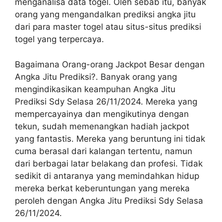
menganalisa data togel. Oleh sebab itu, banyak
orang yang mengandalkan prediksi angka jitu
dari para master togel atau situs-situs prediksi
togel yang terpercaya.
Bagaimana Orang-orang Jackpot Besar dengan
Angka Jitu Prediksi?. Banyak orang yang
mengindikasikan keampuhan Angka Jitu
Prediksi Sdy Selasa 26/11/2024. Mereka yang
mempercayainya dan mengikutinya dengan
tekun, sudah memenangkan hadiah jackpot
yang fantastis. Mereka yang beruntung ini tidak
cuma berasal dari kalangan tertentu, namun
dari berbagai latar belakang dan profesi. Tidak
sedikit di antaranya yang memindahkan hidup
mereka berkat keberuntungan yang mereka
peroleh dengan Angka Jitu Prediksi Sdy Selasa
26/11/2024.