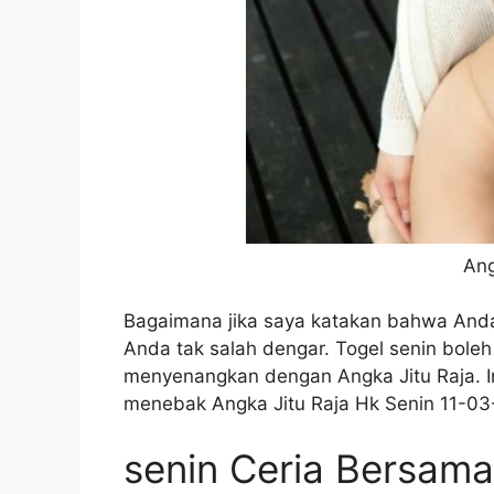
Ang
Bagaimana jika saya katakan bahwa Anda 
Anda tak salah dengar. Togel senin bole
menyenangkan dengan Angka Jitu Raja. In
menebak Angka Jitu Raja Hk Senin 11-03
senin Ceria Bersama