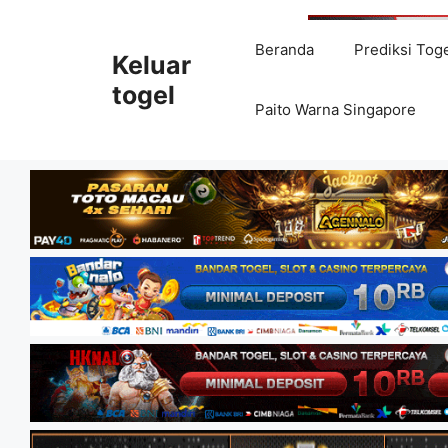
Skip
to
Beranda
Prediksi Tog
Keluar
content
togel
Paito Warna Singapore