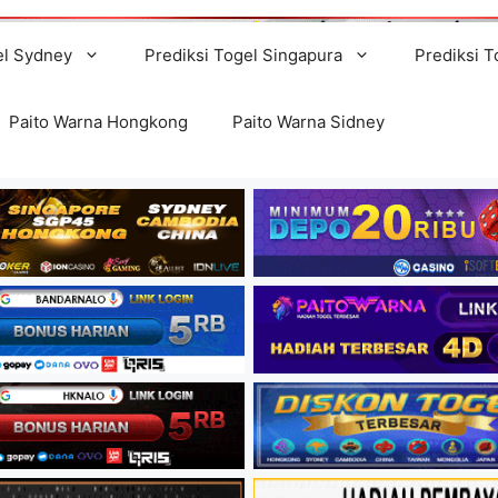
el Sydney
Prediksi Togel Singapura
Prediksi 
Paito Warna Hongkong
Paito Warna Sidney