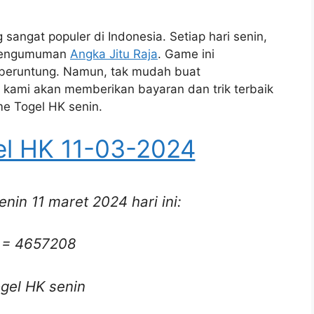
angat populer di Indonesia. Setiap hari senin,
 pengumuman
Angka Jitu Raja
. Game ini
beruntung. Namun, tak mudah buat
, kami akan memberikan bayaran dan trik terbaik
 Togel HK senin.
el HK 11-03-2024
enin 11 maret 2024 hari ini:
 = 4657208
ogel HK senin