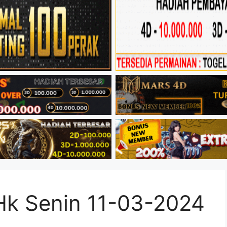
 Hk Senin 11-03-2024