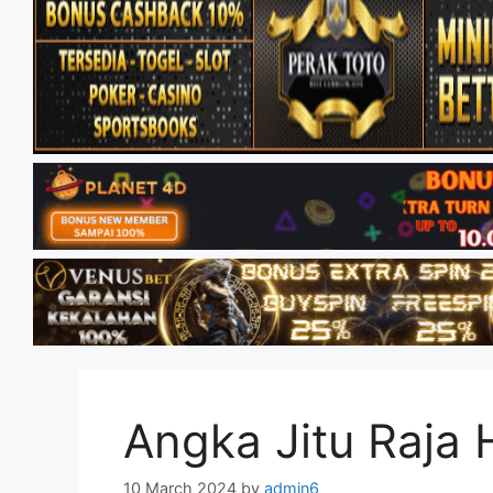
Angka Jitu Raja
10 March 2024
by
admin6