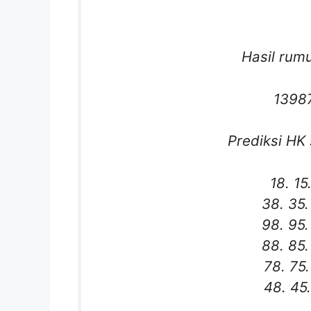
Hasil rumu
1398
Prediksi HK
18. 15.
38. 35.
98. 95.
88. 85.
78. 75.
48. 45.