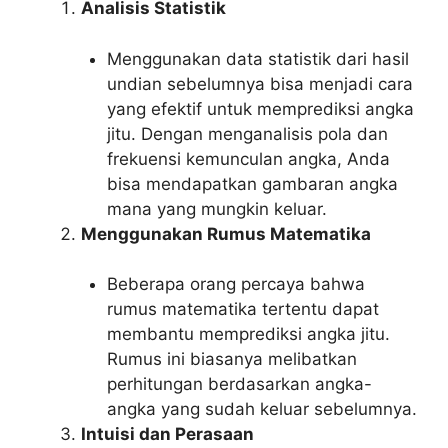
Analisis Statistik
Menggunakan data statistik dari hasil
undian sebelumnya bisa menjadi cara
yang efektif untuk memprediksi angka
jitu. Dengan menganalisis pola dan
frekuensi kemunculan angka, Anda
bisa mendapatkan gambaran angka
mana yang mungkin keluar.
Menggunakan Rumus Matematika
Beberapa orang percaya bahwa
rumus matematika tertentu dapat
membantu memprediksi angka jitu.
Rumus ini biasanya melibatkan
perhitungan berdasarkan angka-
angka yang sudah keluar sebelumnya.
Intuisi dan Perasaan