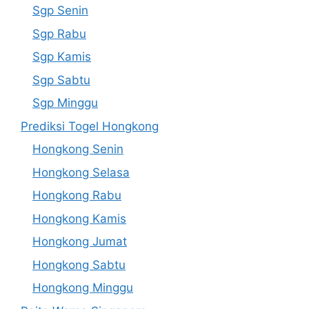
Sgp Senin
Sgp Rabu
Sgp Kamis
Sgp Sabtu
Sgp Minggu
Prediksi Togel Hongkong
Hongkong Senin
Hongkong Selasa
Hongkong Rabu
Hongkong Kamis
Hongkong Jumat
Hongkong Sabtu
Hongkong Minggu