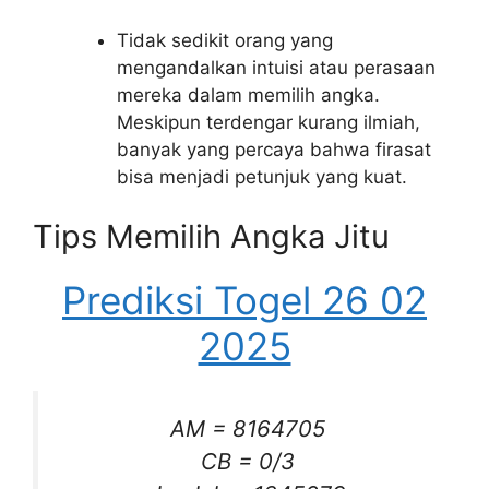
Tidak sedikit orang yang
mengandalkan intuisi atau perasaan
mereka dalam memilih angka.
Meskipun terdengar kurang ilmiah,
banyak yang percaya bahwa firasat
bisa menjadi petunjuk yang kuat.
Tips Memilih Angka Jitu
Prediksi Togel 26 02
2025
AM = 8164705
CB = 0/3