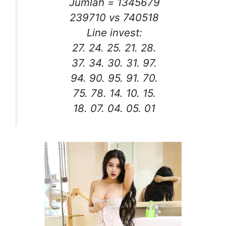
Jumlah = 1345679
239710 vs 740518
Line invest:
27. 24. 25. 21. 28.
37. 34. 30. 31. 97.
94. 90. 95. 91. 70.
75. 78. 14. 10. 15.
18. 07. 04. 05. 01