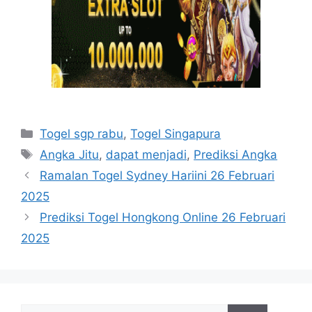
Categories
Togel sgp rabu
,
Togel Singapura
Tags
Angka Jitu
,
dapat menjadi
,
Prediksi Angka
Ramalan Togel Sydney Hariini 26 Februari
2025
Prediksi Togel Hongkong Online 26 Februari
2025