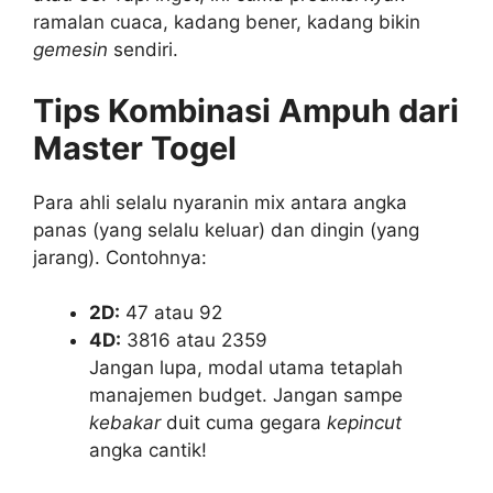
ramalan cuaca, kadang bener, kadang bikin
gemesin
sendiri.
Tips Kombinasi Ampuh dari
Master Togel
Para ahli selalu nyaranin mix antara angka
panas (yang selalu keluar) dan dingin (yang
jarang). Contohnya:
2D:
47 atau 92
4D:
3816 atau 2359
Jangan lupa, modal utama tetaplah
manajemen budget. Jangan sampe
kebakar
duit cuma gegara
kepincut
angka cantik!