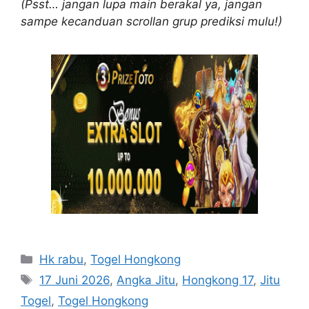
(Psst… jangan lupa main berakal ya, jangan
sampe kecanduan scrollan grup prediksi mulu!)
Categories
Hk rabu
,
Togel Hongkong
Tags
17 Juni 2026
,
Angka Jitu
,
Hongkong 17
,
Jitu
Togel
,
Togel Hongkong