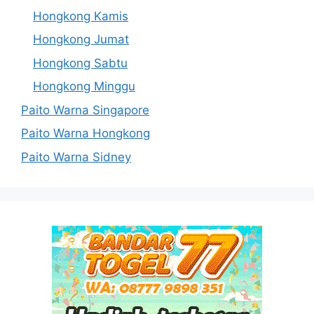
Hongkong Kamis
Hongkong Jumat
Hongkong Sabtu
Hongkong Minggu
Paito Warna Singapore
Paito Warna Hongkong
Paito Warna Sidney