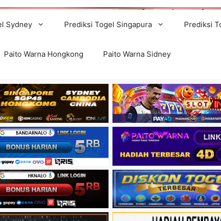
el Sydney
Prediksi Togel Singapura
Prediksi 
Paito Warna Hongkong
Paito Warna Sidney