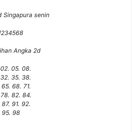
 Singapura senin
1234568
lihan Angka 2d
 02. 05. 08.
 32. 35. 38.
 65. 68. 71.
 78. 82. 84.
 87. 91. 92.
95. 98