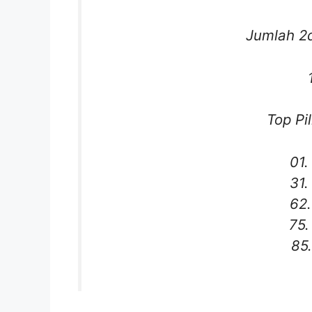
Jumlah 2d
Top Pi
01.
31.
62.
75.
85.