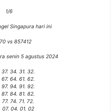
1/6
gel Singapura hari ini
70 vs 857412
ura senin 5 agustus 2024
 37. 34. 31. 32.
 67. 64. 61. 62.
 97. 94. 91. 92.
 87. 84. 81. 82.
 77. 74. 71. 72.
 07. 04. 01. 02