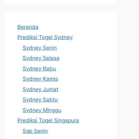
Beranda
Prediksi Togel Sydney
Sydney Senin
Sydney Selasa
Sydney Rabu
Sydney Kamis
Sydney Jumat
Sydney Sabtu
Sydney Minggu
Prediksi Togel Singapura
Sgp Senin