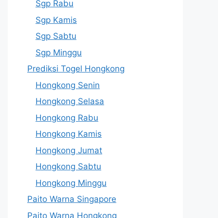
Sgp Rabu
Sgp Kamis
Sgp Sabtu
Sgp Minggu
Prediksi Togel Hongkong
Hongkong Senin
Hongkong Selasa
Hongkong Rabu
Hongkong Kamis
Hongkong Jumat
Hongkong Sabtu
Hongkong Minggu
Paito Warna Singapore
Paito Warna Hongkong