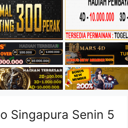
to Singapura Senin 5