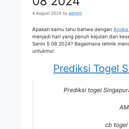
08 2024
4 August 2024
by
admin1
Apakah kamu tahu bahwa dengan
Angka 
menjadi hari yang penuh kejutan dan kes
Senin 5 08 2024? Bagaimana tehnik mend
untukmu!
Prediksi Togel 
Prediksi togel Singapur
AM
cb togel