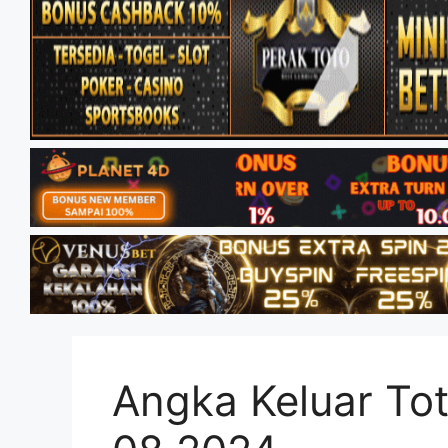
Angka Keluar To