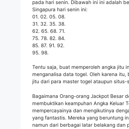
pada hari senin. Dibawah ini ini adalah
Singapura hari senin ini:
01. 02. 05. 08.
31. 32. 35. 38.
62. 65. 68. 71.
75. 78. 82. 84.
85. 87. 91. 92.
95. 98.
Tentu saja, buat memperoleh angka jitu i
menganalisa data togel. Oleh karena itu
jitu dari para master togel ataupun situs-
Bagaimana Orang-orang Jackpot Besar d
membuktikan keampuhan Angka Keluar To
mempercayainya dan mengikutinya denga
yang fantastis. Mereka yang beruntung ini
namun dari berbagai latar belakang dan p