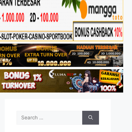
Search
for: