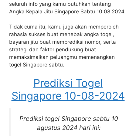
seluruh info yang kamu butuhkan tentang
Angka Kepala Jitu Singapore Sabtu 10 08 2024.
Tidak cuma itu, kamu juga akan memperoleh
rahasia sukses buat menebak angka togel,
bayaran jitu buat memprediksi nomor, serta
strategi dan faktor pendukung buat
memaksimalkan peluangmu memenangkan
togel Singapore sabtu.
Prediksi Togel
Singapore 10-08-2024
Prediksi togel Singapore sabtu 10
agustus 2024 hari ini: