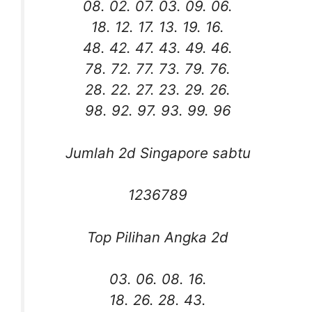
08. 02. 07. 03. 09. 06.
18. 12. 17. 13. 19. 16.
48. 42. 47. 43. 49. 46.
78. 72. 77. 73. 79. 76.
28. 22. 27. 23. 29. 26.
98. 92. 97. 93. 99. 96
Jumlah 2d Singapore sabtu
1236789
Top Pilihan Angka 2d
03. 06. 08. 16.
18. 26. 28. 43.