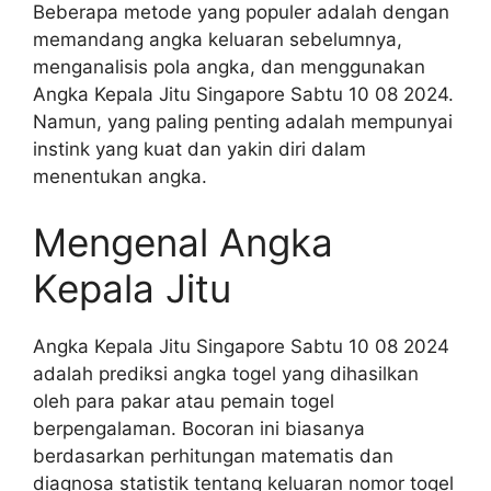
Beberapa metode yang populer adalah dengan
memandang angka keluaran sebelumnya,
menganalisis pola angka, dan menggunakan
Angka Kepala Jitu Singapore Sabtu 10 08 2024.
Namun, yang paling penting adalah mempunyai
instink yang kuat dan yakin diri dalam
menentukan angka.
Mengenal Angka
Kepala Jitu
Angka Kepala Jitu Singapore Sabtu 10 08 2024
adalah prediksi angka togel yang dihasilkan
oleh para pakar atau pemain togel
berpengalaman. Bocoran ini biasanya
berdasarkan perhitungan matematis dan
diagnosa statistik tentang keluaran nomor togel