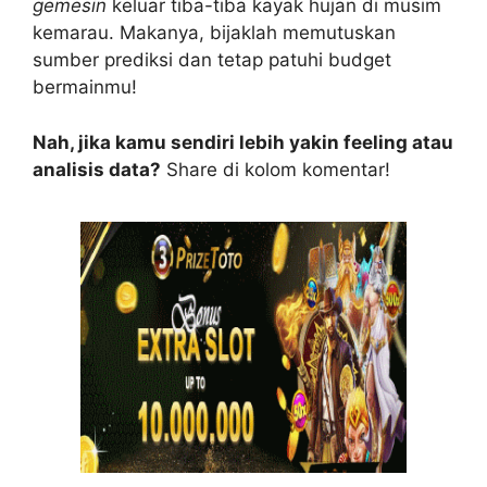
gemesin
keluar tiba-tiba kayak hujan di musim
kemarau. Makanya, bijaklah memutuskan
sumber prediksi dan tetap patuhi budget
bermainmu!
Nah, jika kamu sendiri lebih yakin feeling atau
analisis data?
Share di kolom komentar!