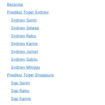
Beranda
Prediksi Togel Sydney
Sydney Senin
Sydney Selasa
Sydney Rabu
Sydney Kamis
Sydney Jumat
Sydney Sabtu
Sydney Minggu
Prediksi Togel Singapura
Sgp Senin
Sgp Rabu
Sgp Kamis