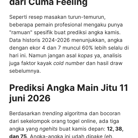
dari Cuma Feeling
Seperti resep masakan turun-temurun,
beberapa pemain profesional mengaku punya
"ramuan" spesifik buat prediksi angka kamis.
Data historis 2024-2026 menunjukkan, angka
dengan ekor 4 dan 7 muncul 60% lebih selalu di
hari ini. Namun jangan asal
kopas
ya, analisis
juga faktor kayak
cold number
dan hasil draw
sebelumnya.
Prediksi Angka Main Jitu 11
juni 2026
Berdasarkan
trending
algoritma dan bocoran
dari sekelompok orang togel online, ada tiga
angka yang
ngehits
buat kamis depan:
12, 38,
dan 75
. Angka-angka ini udah
dipake
(eh,