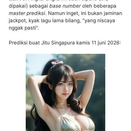
dipakai) sebagai
base number
oleh beberapa
master prediksi
. Namun inget, ini bukan jaminan
jackpot, kyak lagu lama bilang, "yang niscaya
nggak pasti".
Prediksi buat Jitu Singapura kamis 11 juni 2026: