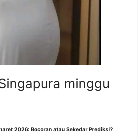
 Singapura minggu
aret 2026: Bocoran atau Sekedar Prediksi?