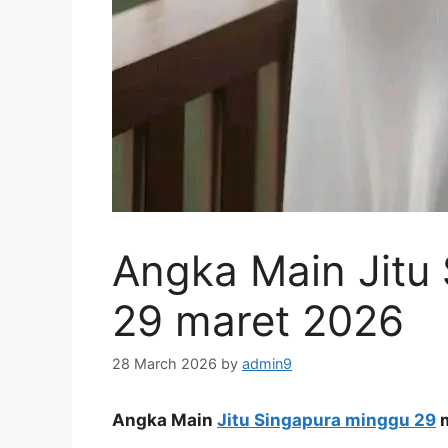
Angka Main Jitu
29 maret 2026
28 March 2026
by
admin9
Angka Main
Jitu Singapura minggu 29
m