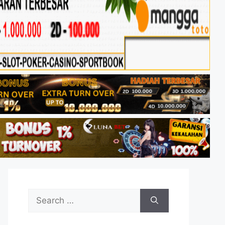
Search
for: