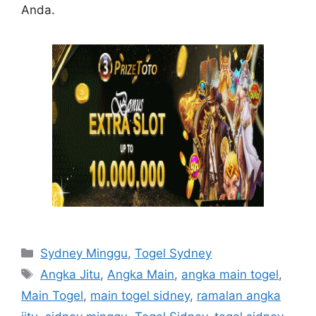
Anda.
Categories
Sydney Minggu
,
Togel Sydney
Tags
Angka Jitu
,
Angka Main
,
angka main togel
,
Main Togel
,
main togel sidney
,
ramalan angka