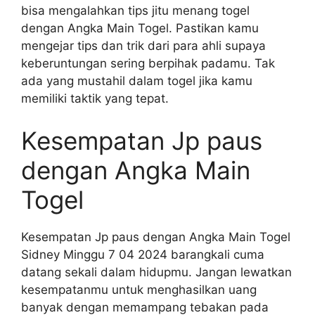
bisa mengalahkan tips jitu menang togel
dengan Angka Main Togel. Pastikan kamu
mengejar tips dan trik dari para ahli supaya
keberuntungan sering berpihak padamu. Tak
ada yang mustahil dalam togel jika kamu
memiliki taktik yang tepat.
Kesempatan Jp paus
dengan Angka Main
Togel
Kesempatan Jp paus dengan Angka Main Togel
Sidney Minggu 7 04 2024 barangkali cuma
datang sekali dalam hidupmu. Jangan lewatkan
kesempatanmu untuk menghasilkan uang
banyak dengan memampang tebakan pada