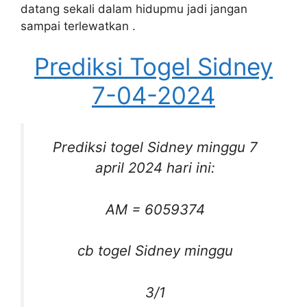
datang sekali dalam hidupmu jadi jangan
sampai terlewatkan .
Prediksi Togel Sidney
7-04-2024
Prediksi togel Sidney minggu 7
april 2024 hari ini:
AM = 6059374
cb togel Sidney minggu
3/1