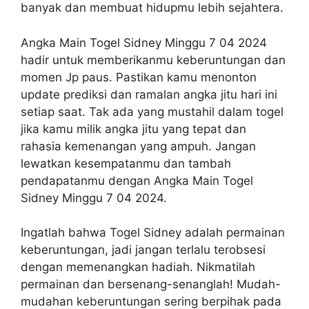
banyak dan membuat hidupmu lebih sejahtera.
Angka Main Togel Sidney Minggu 7 04 2024
hadir untuk memberikanmu keberuntungan dan
momen Jp paus. Pastikan kamu menonton
update prediksi dan ramalan angka jitu hari ini
setiap saat. Tak ada yang mustahil dalam togel
jika kamu milik angka jitu yang tepat dan
rahasia kemenangan yang ampuh. Jangan
lewatkan kesempatanmu dan tambah
pendapatanmu dengan Angka Main Togel
Sidney Minggu 7 04 2024.
Ingatlah bahwa Togel Sidney adalah permainan
keberuntungan, jadi jangan terlalu terobsesi
dengan memenangkan hadiah. Nikmatilah
permainan dan bersenang-senanglah! Mudah-
mudahan keberuntungan sering berpihak pada