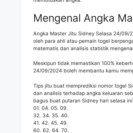
memutuskan angka.
Mengenal Angka Mas
Angka Master Jitu Sidney Selasa 24/09/2
oleh para ahli atau pemain togel berpeng
matematis dan analisis statistik mengena
Meskipun tidak memastikan 100% keberha
24/09/2024 boleh membantu kamu mempe
Tips jitu buat memprediksi nomor togel 
dan analisis terhadap angka keluaran se
bagus buat putaran Sidney hari selasa ini
01. 04. 05. 09.
32. 34. 35. 40.
41. 42. 45. 49.
60. 62. 64. 70.