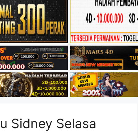
u Sidney Selasa