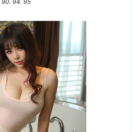
 90. 94. 95