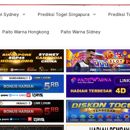
el Sydney
Prediksi Togel Singapura
Prediksi 
Paito Warna Hongkong
Paito Warna Sidney