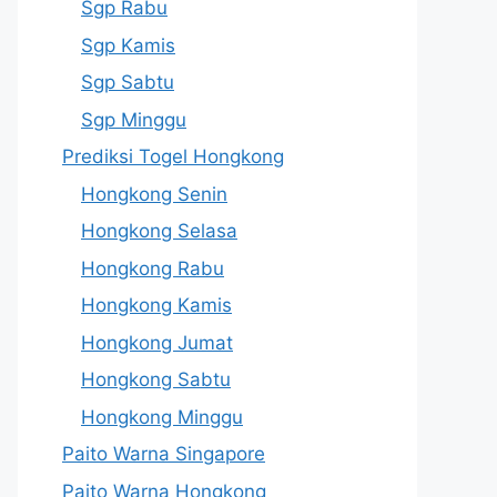
Sgp Rabu
Sgp Kamis
Sgp Sabtu
Sgp Minggu
Prediksi Togel Hongkong
Hongkong Senin
Hongkong Selasa
Hongkong Rabu
Hongkong Kamis
Hongkong Jumat
Hongkong Sabtu
Hongkong Minggu
Paito Warna Singapore
Paito Warna Hongkong