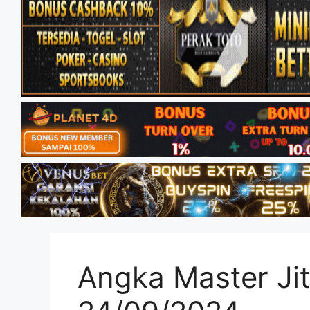
Angka Master Jit