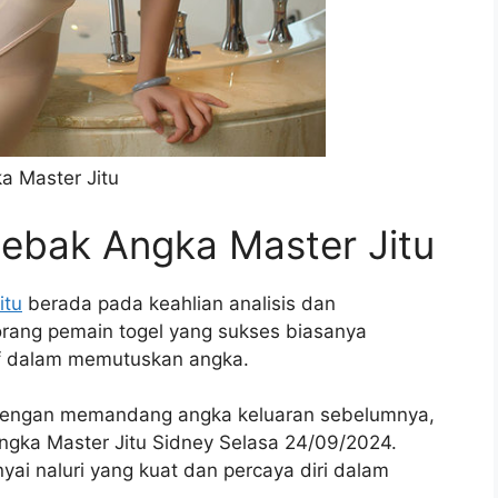
a Master Jitu
ebak Angka Master Jitu
itu
berada pada keahlian analisis dan
rang pemain togel yang sukses biasanya
if dalam memutuskan angka.
 dengan memandang angka keluaran sebelumnya,
ngka Master Jitu Sidney Selasa 24/09/2024.
ai naluri yang kuat dan percaya diri dalam