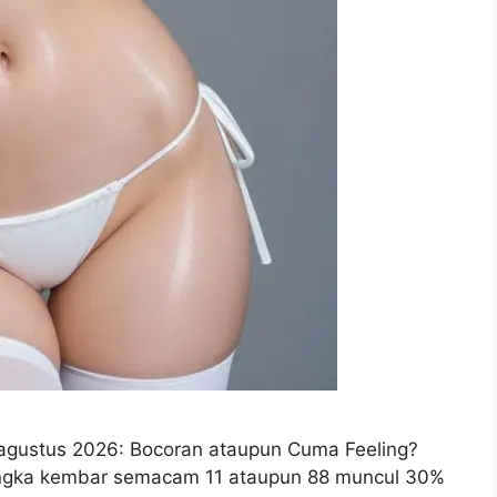
agustus 2026: Bocoran ataupun Cuma Feeling?
, angka kembar semacam 11 ataupun 88 muncul 30%