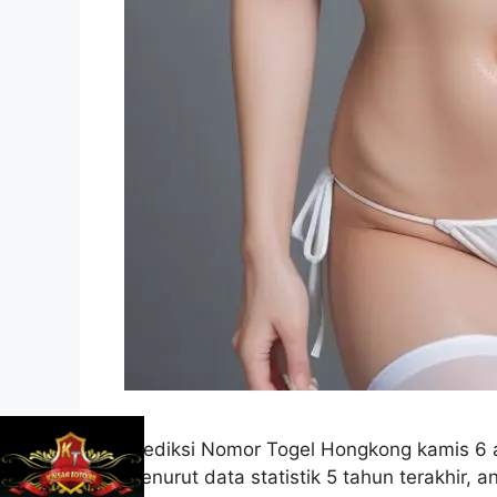
Prediksi Nomor Togel Hongkong kamis 6 
Menurut data statistik 5 tahun terakhir