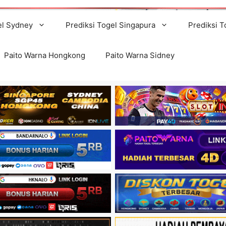
el Sydney
Prediksi Togel Singapura
Prediksi 
Paito Warna Hongkong
Paito Warna Sidney