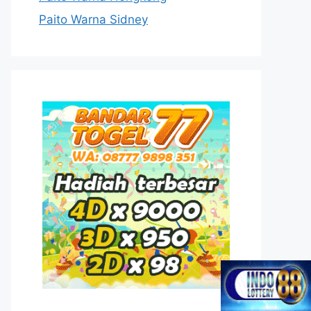
Paito Warna Sidney