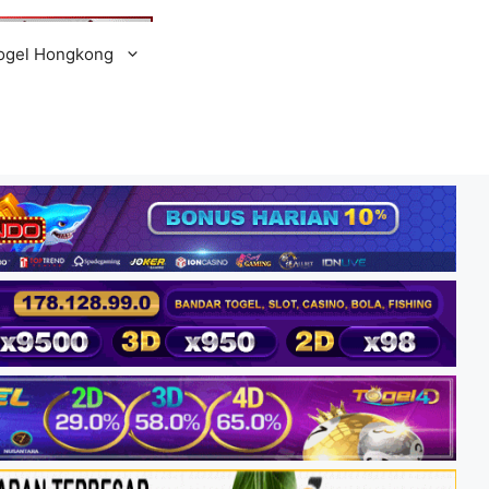
Togel Hongkong