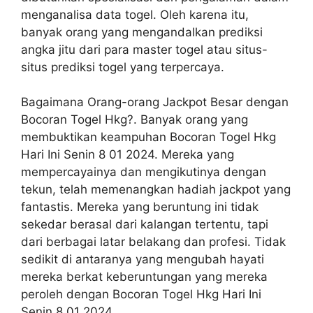
menganalisa data togel. Oleh karena itu,
banyak orang yang mengandalkan prediksi
angka jitu dari para master togel atau situs-
situs prediksi togel yang terpercaya.
Bagaimana Orang-orang Jackpot Besar dengan
Bocoran Togel Hkg?. Banyak orang yang
membuktikan keampuhan Bocoran Togel Hkg
Hari Ini Senin 8 01 2024. Mereka yang
mempercayainya dan mengikutinya dengan
tekun, telah memenangkan hadiah jackpot yang
fantastis. Mereka yang beruntung ini tidak
sekedar berasal dari kalangan tertentu, tapi
dari berbagai latar belakang dan profesi. Tidak
sedikit di antaranya yang mengubah hayati
mereka berkat keberuntungan yang mereka
peroleh dengan Bocoran Togel Hkg Hari Ini
Senin 8 01 2024.