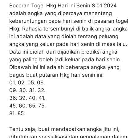
Bocoran Togel Hkg Hari Ini Senin 8 01 2024
adalah angka yang dipercaya menenteng
keberuntungan pada hari senin di pasaran togel
Hkg. Rahasia tersembunyi di balik angka-angka
ini adalah data yang diolah tentang peluang
angka yang keluar pada hari senin di masa lalu.
Data ini diolah dan dijadikan prediksi angka
yang paling boleh jadi keluar pada hari senin.
Dibawah ini ini adalah beberapa angka yang
bagus buat putaran Hkg hari senin ini:
01. 02. 05. 06.
09. 30. 31. 32.
36. 39. 40. 41.
45. 60. 65. 75.
81. 85.
Tentu saja, buat mendapatkan angka jitu ini,
dibutuhkan spesialisasi dan pengalaman dalam