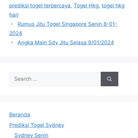
prediksi togel terpercaya
,
Togel Hkg
,
togel hkg
hari
Rumus Jitu Togel Singapore Senin 8-01-
2024
Angka Main Sdy Jitu Selasa 9/01/2024
Search
for:
Beranda
Prediksi Togel Sydney
Sydney Senin