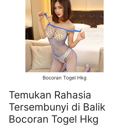
Bocoran Togel Hkg
Temukan Rahasia
Tersembunyi di Balik
Bocoran Togel Hkg