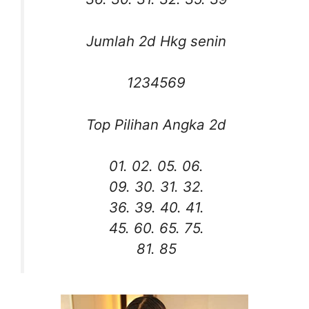
Jumlah 2d Hkg senin
1234569
Top Pilihan Angka 2d
01. 02. 05. 06.
09. 30. 31. 32.
36. 39. 40. 41.
45. 60. 65. 75.
81. 85