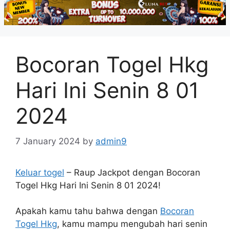
Bocoran Togel Hkg
Hari Ini Senin 8 01
2024
7 January 2024
by
admin9
Keluar togel
– Raup Jackpot dengan Bocoran
Togel Hkg Hari Ini Senin 8 01 2024!
Apakah kamu tahu bahwa dengan
Bocoran
Togel Hkg
, kamu mampu mengubah hari senin