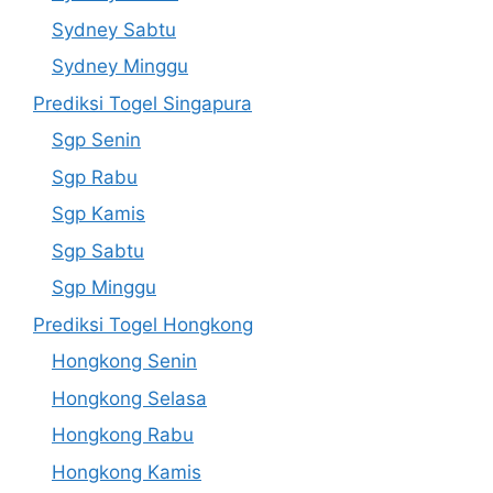
Sydney Sabtu
Sydney Minggu
Prediksi Togel Singapura
Sgp Senin
Sgp Rabu
Sgp Kamis
Sgp Sabtu
Sgp Minggu
Prediksi Togel Hongkong
Hongkong Senin
Hongkong Selasa
Hongkong Rabu
Hongkong Kamis