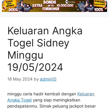
Keluaran Angka
Togel Sidney
Minggu
19/05/2024
18 May 2024
by
admin10
minggu ceria hadir kembali dengan
Keluaran
Angka Togel
yang siap meningkatkan
pendapatanmu. Simak peluang jackpot besar