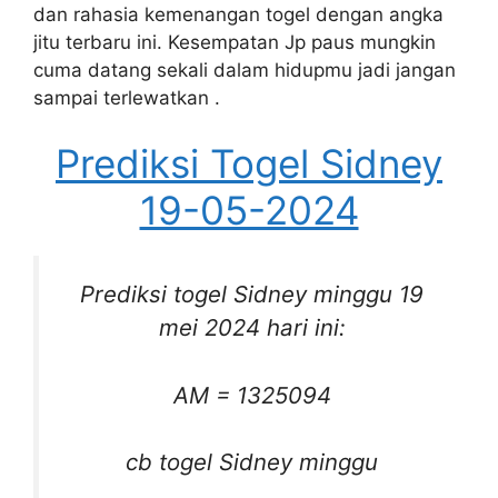
dan rahasia kemenangan togel dengan angka
jitu terbaru ini. Kesempatan Jp paus mungkin
cuma datang sekali dalam hidupmu jadi jangan
sampai terlewatkan .
Prediksi Togel Sidney
19-05-2024
Prediksi togel Sidney minggu 19
mei 2024 hari ini:
AM = 1325094
cb togel Sidney minggu