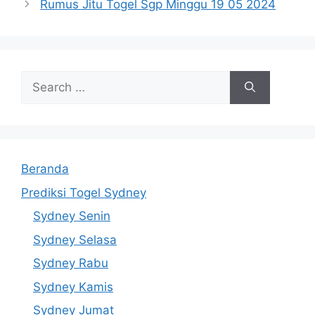
Rumus Jitu Togel Sgp Minggu 19 05 2024
Search
for:
Beranda
Prediksi Togel Sydney
Sydney Senin
Sydney Selasa
Sydney Rabu
Sydney Kamis
Sydney Jumat