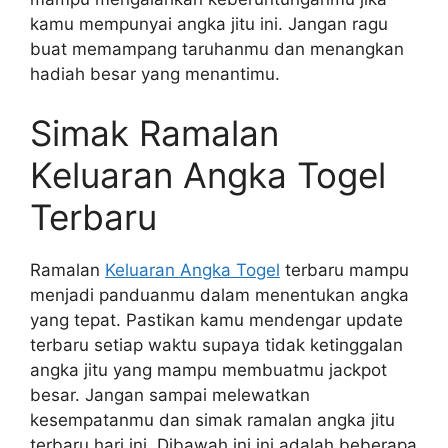
kamu mempunyai angka jitu ini. Jangan ragu
buat memampang taruhanmu dan menangkan
hadiah besar yang menantimu.
Simak Ramalan
Keluaran Angka Togel
Terbaru
Ramalan
Keluaran Angka Togel
terbaru mampu
menjadi panduanmu dalam menentukan angka
yang tepat. Pastikan kamu mendengar update
terbaru setiap waktu supaya tidak ketinggalan
angka jitu yang mampu membuatmu jackpot
besar. Jangan sampai melewatkan
kesempatanmu dan simak ramalan angka jitu
terbaru hari ini. Dibawah ini ini adalah beberapa