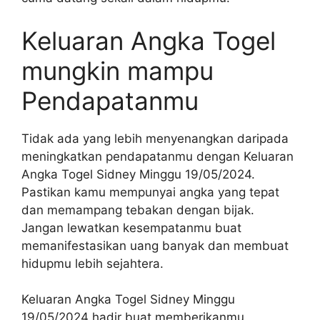
Keluaran Angka Togel
mungkin mampu
Pendapatanmu
Tidak ada yang lebih menyenangkan daripada
meningkatkan pendapatanmu dengan Keluaran
Angka Togel Sidney Minggu 19/05/2024.
Pastikan kamu mempunyai angka yang tepat
dan memampang tebakan dengan bijak.
Jangan lewatkan kesempatanmu buat
memanifestasikan uang banyak dan membuat
hidupmu lebih sejahtera.
Keluaran Angka Togel Sidney Minggu
19/05/2024 hadir buat memberikanmu