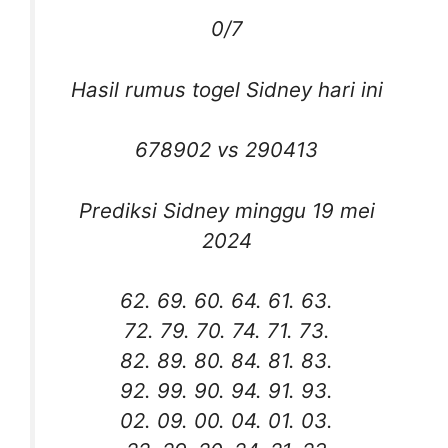
0/7
Hasil rumus togel Sidney hari ini
678902 vs 290413
Prediksi Sidney minggu 19 mei
2024
62. 69. 60. 64. 61. 63.
72. 79. 70. 74. 71. 73.
82. 89. 80. 84. 81. 83.
92. 99. 90. 94. 91. 93.
02. 09. 00. 04. 01. 03.