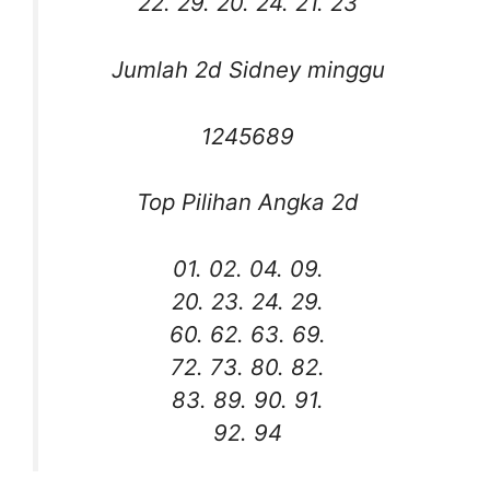
22. 29. 20. 24. 21. 23
Jumlah 2d Sidney minggu
1245689
Top Pilihan Angka 2d
01. 02. 04. 09.
20. 23. 24. 29.
60. 62. 63. 69.
72. 73. 80. 82.
83. 89. 90. 91.
92. 94