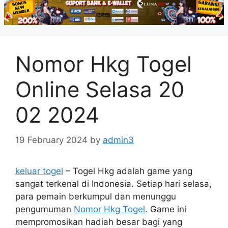
Nomor Hkg Togel
Online Selasa 20
02 2024
19 February 2024
by
admin3
keluar togel
– Togel Hkg adalah game yang
sangat terkenal di Indonesia. Setiap hari selasa,
para pemain berkumpul dan menunggu
pengumuman
Nomor Hkg Togel
. Game ini
mempromosikan hadiah besar bagi yang