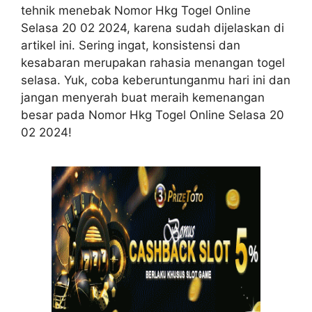
tehnik menebak Nomor Hkg Togel Online
Selasa 20 02 2024, karena sudah dijelaskan di
artikel ini. Sering ingat, konsistensi dan
kesabaran merupakan rahasia menangan togel
selasa. Yuk, coba keberuntunganmu hari ini dan
jangan menyerah buat meraih kemenangan
besar pada Nomor Hkg Togel Online Selasa 20
02 2024!