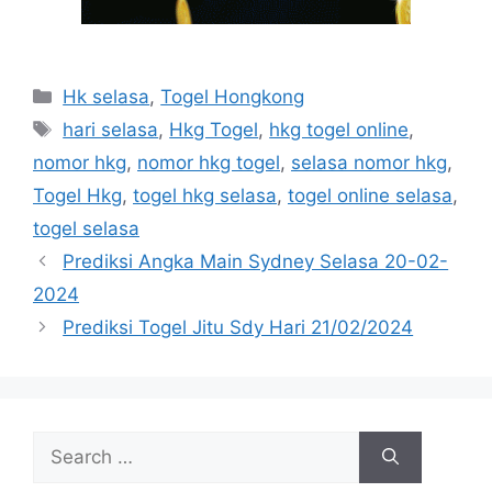
Categories
Hk selasa
,
Togel Hongkong
Tags
hari selasa
,
Hkg Togel
,
hkg togel online
,
nomor hkg
,
nomor hkg togel
,
selasa nomor hkg
,
Togel Hkg
,
togel hkg selasa
,
togel online selasa
,
togel selasa
Prediksi Angka Main Sydney Selasa 20-02-
2024
Prediksi Togel Jitu Sdy Hari 21/02/2024
Search
for: