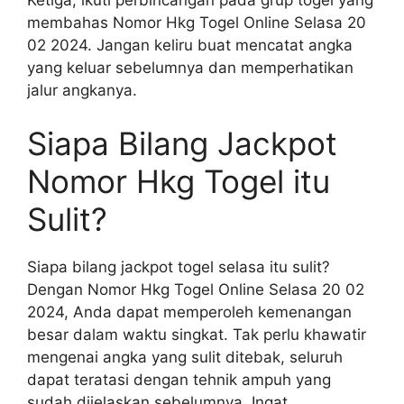
membahas Nomor Hkg Togel Online Selasa 20
02 2024. Jangan keliru buat mencatat angka
yang keluar sebelumnya dan memperhatikan
jalur angkanya.
Siapa Bilang Jackpot
Nomor Hkg Togel itu
Sulit?
Siapa bilang jackpot togel selasa itu sulit?
Dengan Nomor Hkg Togel Online Selasa 20 02
2024, Anda dapat memperoleh kemenangan
besar dalam waktu singkat. Tak perlu khawatir
mengenai angka yang sulit ditebak, seluruh
dapat teratasi dengan tehnik ampuh yang
sudah dijelaskan sebelumnya. Ingat,