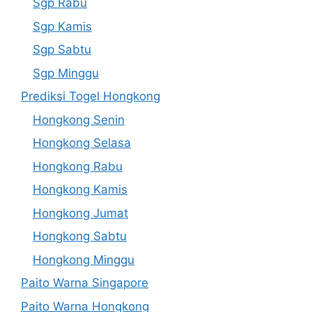
Sgp Rabu
Sgp Kamis
Sgp Sabtu
Sgp Minggu
Prediksi Togel Hongkong
Hongkong Senin
Hongkong Selasa
Hongkong Rabu
Hongkong Kamis
Hongkong Jumat
Hongkong Sabtu
Hongkong Minggu
Paito Warna Singapore
Paito Warna Hongkong