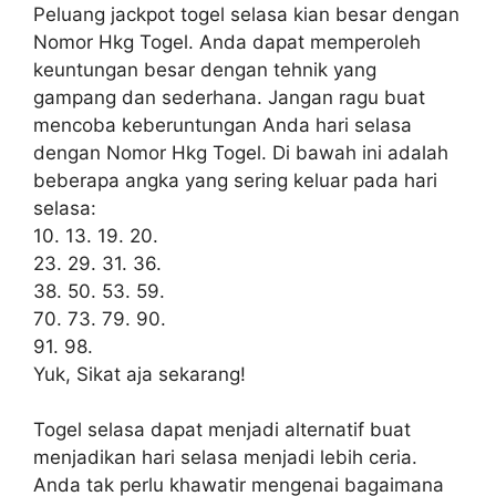
Peluang jackpot togel selasa kian besar dengan
Nomor Hkg Togel. Anda dapat memperoleh
keuntungan besar dengan tehnik yang
gampang dan sederhana. Jangan ragu buat
mencoba keberuntungan Anda hari selasa
dengan Nomor Hkg Togel. Di bawah ini adalah
beberapa angka yang sering keluar pada hari
selasa:
10. 13. 19. 20.
23. 29. 31. 36.
38. 50. 53. 59.
70. 73. 79. 90.
91. 98.
Yuk, Sikat aja sekarang!
Togel selasa dapat menjadi alternatif buat
menjadikan hari selasa menjadi lebih ceria.
Anda tak perlu khawatir mengenai bagaimana