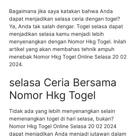
Bagaimana jika saya katakan bahwa Anda
dapat menjadikan selasa ceria dengan togel?
Ya, Anda tak salah dengar. Togel selasa dapat
menjadikan selasa kamu menjadi lebih
menyenangkan dengan Nomor Hkg Togel. Inilah
artikel yang akan membahas tehnik ampuh
menebak Nomor Hkg Togel Online Selasa 20 02
2024.
selasa Ceria Bersama
Nomor Hkg Togel
Tidak ada yang lebih menyenangkan selain
memenangkan togel di hari selasa, bukan?
Nomor Hkg Togel Online Selasa 20 02 2024
dapat menjadikan Anda menjadi jutawan dalam