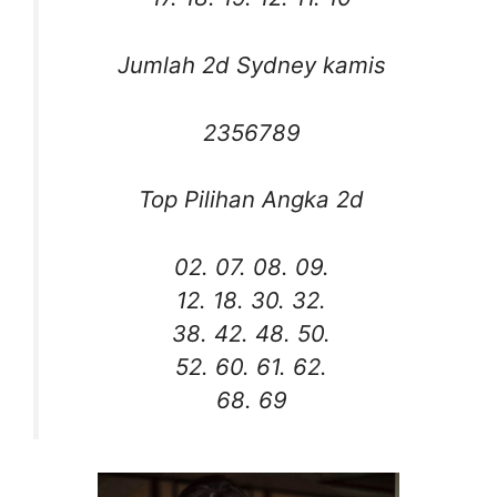
Jumlah 2d Sydney kamis
2356789
Top Pilihan Angka 2d
02. 07. 08. 09.
12. 18. 30. 32.
38. 42. 48. 50.
52. 60. 61. 62.
68. 69