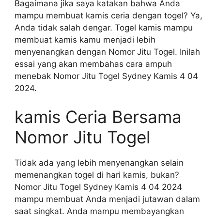
Bagaimana jika saya katakan bahwa Anda
mampu membuat kamis ceria dengan togel? Ya,
Anda tidak salah dengar. Togel kamis mampu
membuat kamis kamu menjadi lebih
menyenangkan dengan Nomor Jitu Togel. Inilah
essai yang akan membahas cara ampuh
menebak Nomor Jitu Togel Sydney Kamis 4 04
2024.
kamis Ceria Bersama
Nomor Jitu Togel
Tidak ada yang lebih menyenangkan selain
memenangkan togel di hari kamis, bukan?
Nomor Jitu Togel Sydney Kamis 4 04 2024
mampu membuat Anda menjadi jutawan dalam
saat singkat. Anda mampu membayangkan