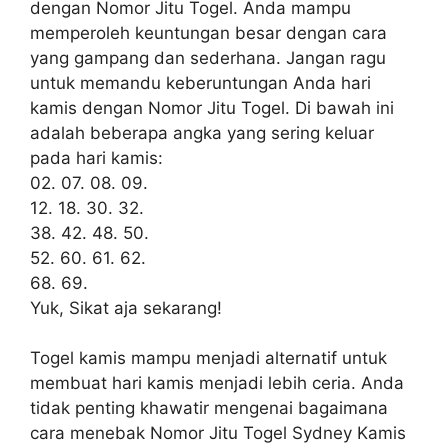
dengan Nomor Jitu Togel. Anda mampu
memperoleh keuntungan besar dengan cara
yang gampang dan sederhana. Jangan ragu
untuk memandu keberuntungan Anda hari
kamis dengan Nomor Jitu Togel. Di bawah ini
adalah beberapa angka yang sering keluar
pada hari kamis:
02. 07. 08. 09.
12. 18. 30. 32.
38. 42. 48. 50.
52. 60. 61. 62.
68. 69.
Yuk, Sikat aja sekarang!
Togel kamis mampu menjadi alternatif untuk
membuat hari kamis menjadi lebih ceria. Anda
tidak penting khawatir mengenai bagaimana
cara menebak Nomor Jitu Togel Sydney Kamis