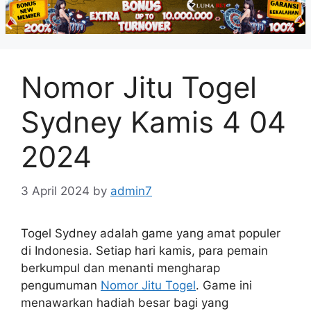
Nomor Jitu Togel
Sydney Kamis 4 04
2024
3 April 2024
by
admin7
Togel Sydney adalah game yang amat populer
di Indonesia. Setiap hari kamis, para pemain
berkumpul dan menanti mengharap
pengumuman
Nomor Jitu Togel
. Game ini
menawarkan hadiah besar bagi yang