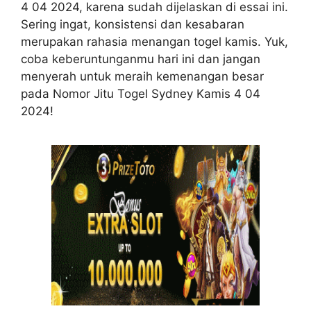
4 04 2024, karena sudah dijelaskan di essai ini.
Sering ingat, konsistensi dan kesabaran
merupakan rahasia menangan togel kamis. Yuk,
coba keberuntunganmu hari ini dan jangan
menyerah untuk meraih kemenangan besar
pada Nomor Jitu Togel Sydney Kamis 4 04
2024!