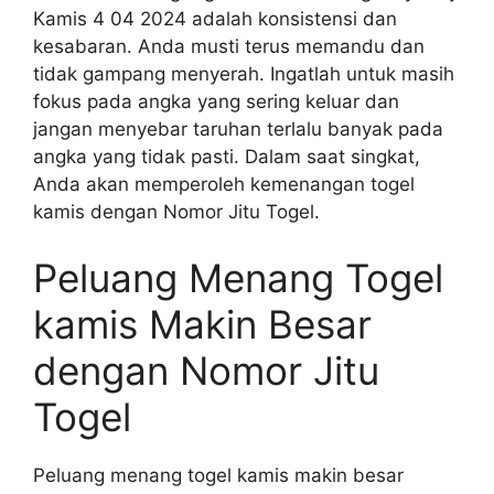
Kamis 4 04 2024 adalah konsistensi dan
kesabaran. Anda musti terus memandu dan
tidak gampang menyerah. Ingatlah untuk masih
fokus pada angka yang sering keluar dan
jangan menyebar taruhan terlalu banyak pada
angka yang tidak pasti. Dalam saat singkat,
Anda akan memperoleh kemenangan togel
kamis dengan Nomor Jitu Togel.
Peluang Menang Togel
kamis Makin Besar
dengan Nomor Jitu
Togel
Peluang menang togel kamis makin besar