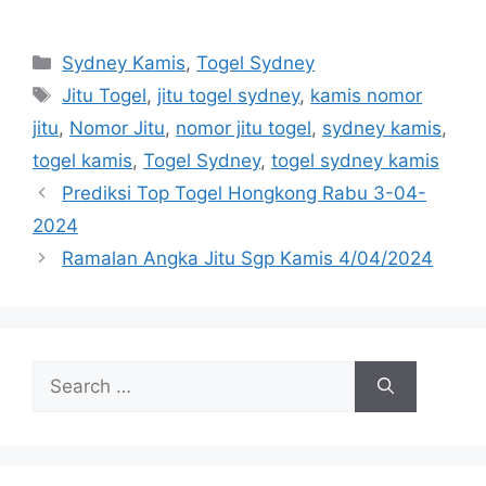
Categories
Sydney Kamis
,
Togel Sydney
Tags
Jitu Togel
,
jitu togel sydney
,
kamis nomor
jitu
,
Nomor Jitu
,
nomor jitu togel
,
sydney kamis
,
togel kamis
,
Togel Sydney
,
togel sydney kamis
Prediksi Top Togel Hongkong Rabu 3-04-
2024
Ramalan Angka Jitu Sgp Kamis 4/04/2024
Search
for: