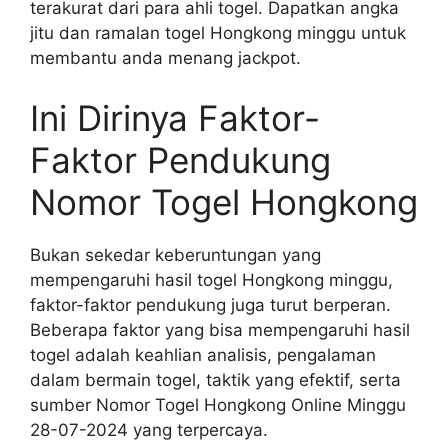
terakurat dari para ahli togel. Dapatkan angka
jitu dan ramalan togel Hongkong minggu untuk
membantu anda menang jackpot.
Ini Dirinya Faktor-
Faktor Pendukung
Nomor Togel Hongkong
Bukan sekedar keberuntungan yang
mempengaruhi hasil togel Hongkong minggu,
faktor-faktor pendukung juga turut berperan.
Beberapa faktor yang bisa mempengaruhi hasil
togel adalah keahlian analisis, pengalaman
dalam bermain togel, taktik yang efektif, serta
sumber Nomor Togel Hongkong Online Minggu
28-07-2024 yang terpercaya.