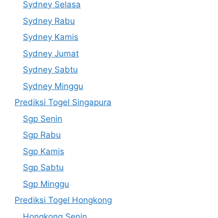
Sydney Selasa
Sydney Rabu
Sydney Kamis
Sydney Jumat
Sydney Sabtu
Sydney Minggu
Prediksi Togel Singapura
Sgp Senin
Sgp Rabu
Sgp Kamis
Sgp Sabtu
Sgp Minggu
Prediksi Togel Hongkong
Hongkong Senin