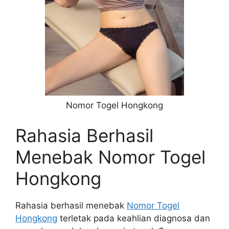
Nomor Togel Hongkong
Rahasia Berhasil
Menebak Nomor Togel
Hongkong
Rahasia berhasil menebak
Nomor Togel
Hongkong
terletak pada keahlian diagnosa dan