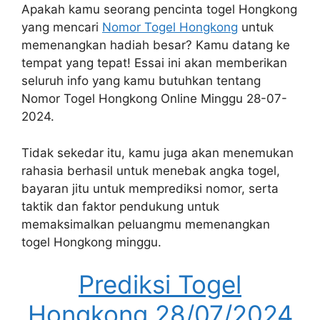
Apakah kamu seorang pencinta togel Hongkong
yang mencari
Nomor Togel Hongkong
untuk
memenangkan hadiah besar? Kamu datang ke
tempat yang tepat! Essai ini akan memberikan
seluruh info yang kamu butuhkan tentang
Nomor Togel Hongkong Online Minggu 28-07-
2024.
Tidak sekedar itu, kamu juga akan menemukan
rahasia berhasil untuk menebak angka togel,
bayaran jitu untuk memprediksi nomor, serta
taktik dan faktor pendukung untuk
memaksimalkan peluangmu memenangkan
togel Hongkong minggu.
Prediksi Togel
Hongkong 28/07/2024