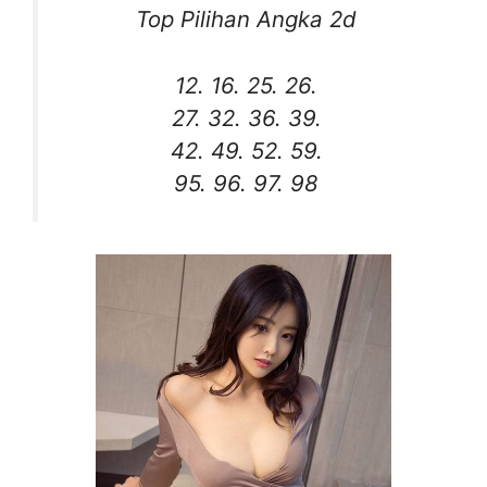
Top Pilihan Angka 2d
12. 16. 25. 26.
27. 32. 36. 39.
42. 49. 52. 59.
95. 96. 97. 98