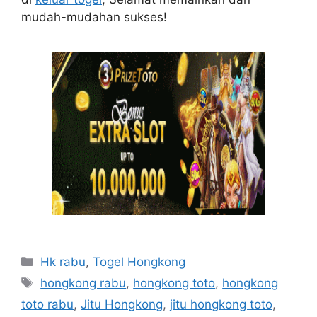
mudah-mudahan sukses!
Categories
Hk rabu
,
Togel Hongkong
Tags
hongkong rabu
,
hongkong toto
,
hongkong
toto rabu
,
Jitu Hongkong
,
jitu hongkong toto
,