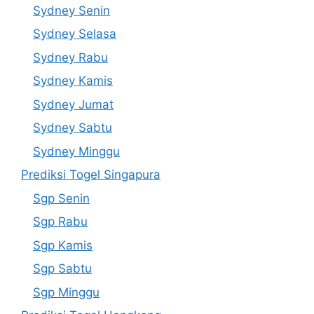
Sydney Senin
Sydney Selasa
Sydney Rabu
Sydney Kamis
Sydney Jumat
Sydney Sabtu
Sydney Minggu
Prediksi Togel Singapura
Sgp Senin
Sgp Rabu
Sgp Kamis
Sgp Sabtu
Sgp Minggu