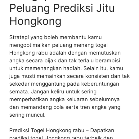
Peluang Prediksi Jitu
Hongkong
Strategi yang boleh membantu kamu
mengoptimalkan peluang menang togel
Hongkong rabu adalah dengan memutuskan
angka secara bijak dan tak terlalu berambisi
untuk memenangkan hadiah. Selain itu, kamu
juga musti memainkan secara konsisten dan tak
sekedar menggantung pada keberuntungan
semata. Jangan keliru untuk sering
memperhatikan angka keluaran sebelumnya
dan memandang pola serta tren angka yang
sering muncul.
Prediksi Togel Hongkong rabu – Dapatkan
prediksi togel Hongkong rabu terbaik dan