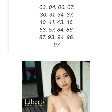
03. 04. 06. 07.
30. 31. 34. 37.
40. 41. 43. 46.
53. 57. 84. 86.
87. 93. 94. 96.
97