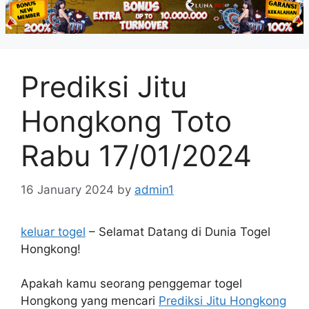
Prediksi Jitu
Hongkong Toto
Rabu 17/01/2024
16 January 2024
by
admin1
keluar togel
– Selamat Datang di Dunia Togel
Hongkong!
Apakah kamu seorang penggemar togel
Hongkong yang mencari
Prediksi Jitu Hongkong