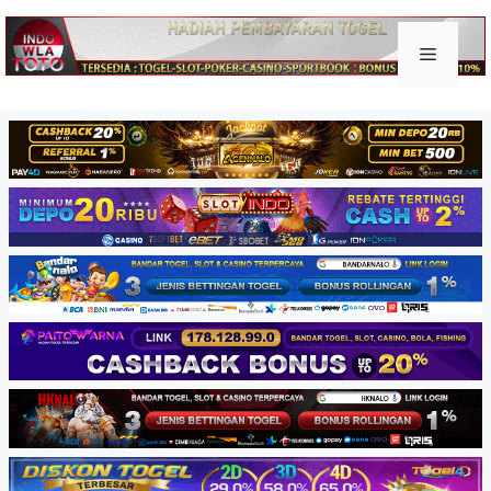
Skip
to
Keluar togel
Menu
content