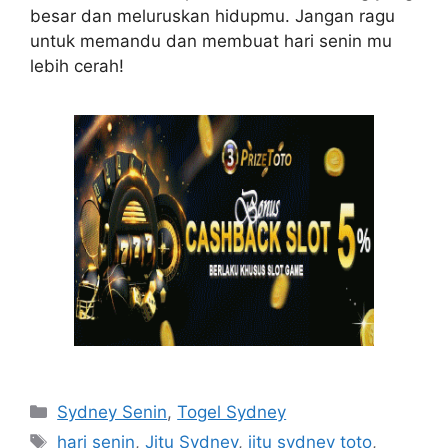
besar dan meluruskan hidupmu. Jangan ragu
untuk memandu dan membuat hari senin mu
lebih cerah!
Categories
Sydney Senin
,
Togel Sydney
Tags
hari senin
,
Jitu Sydney
,
jitu sydney toto
,