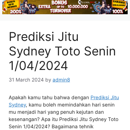
Prediksi Jitu
Sydney Toto Senin
1/04/2024
31 March 2024
by
admin8
Apakah kamu tahu bahwa dengan
Prediksi Jitu
Sydney
, kamu boleh memindahkan hari senin
mu menjadi hari yang penuh kejutan dan
kesenangan? Apa itu Prediksi Jitu Sydney Toto
Senin 1/04/2024? Bagaimana tehnik