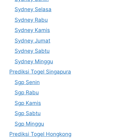
Sydney Selasa
Sydney Rabu
Sydney Kamis
Sydney Jumat
Sydney Sabtu
Sydney Minggu
Prediksi Togel Singapura
Sgp Senin
Sgp Rabu
Sgp Kamis
Sgp Sabtu
Sgp Minggu
Prediksi Togel Hongkong