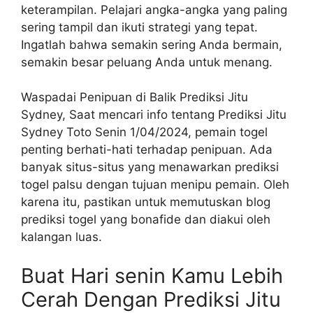
keterampilan. Pelajari angka-angka yang paling
sering tampil dan ikuti strategi yang tepat.
Ingatlah bahwa semakin sering Anda bermain,
semakin besar peluang Anda untuk menang.
Waspadai Penipuan di Balik Prediksi Jitu
Sydney, Saat mencari info tentang Prediksi Jitu
Sydney Toto Senin 1/04/2024, pemain togel
penting berhati-hati terhadap penipuan. Ada
banyak situs-situs yang menawarkan prediksi
togel palsu dengan tujuan menipu pemain. Oleh
karena itu, pastikan untuk memutuskan blog
prediksi togel yang bonafide dan diakui oleh
kalangan luas.
Buat Hari senin Kamu Lebih
Cerah Dengan Prediksi Jitu