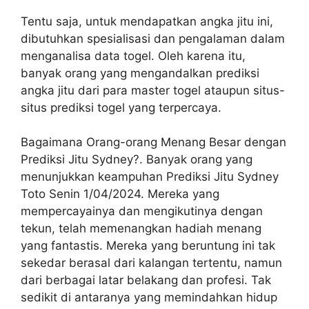
Tentu saja, untuk mendapatkan angka jitu ini,
dibutuhkan spesialisasi dan pengalaman dalam
menganalisa data togel. Oleh karena itu,
banyak orang yang mengandalkan prediksi
angka jitu dari para master togel ataupun situs-
situs prediksi togel yang terpercaya.
Bagaimana Orang-orang Menang Besar dengan
Prediksi Jitu Sydney?. Banyak orang yang
menunjukkan keampuhan Prediksi Jitu Sydney
Toto Senin 1/04/2024. Mereka yang
mempercayainya dan mengikutinya dengan
tekun, telah memenangkan hadiah menang
yang fantastis. Mereka yang beruntung ini tak
sekedar berasal dari kalangan tertentu, namun
dari berbagai latar belakang dan profesi. Tak
sedikit di antaranya yang memindahkan hidup