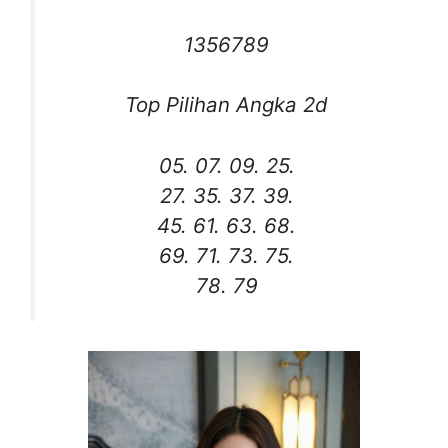
1356789
Top Pilihan Angka 2d
05. 07. 09. 25.
27. 35. 37. 39.
45. 61. 63. 68.
69. 71. 73. 75.
78. 79