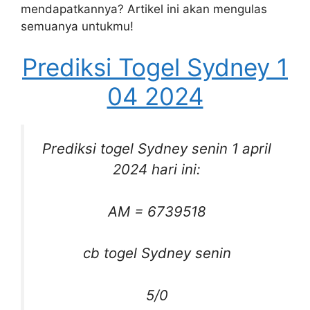
mendapatkannya? Artikel ini akan mengulas
semuanya untukmu!
Prediksi Togel Sydney 1
04 2024
Prediksi togel Sydney senin 1 april
2024 hari ini:
AM = 6739518
cb togel Sydney senin
5/0