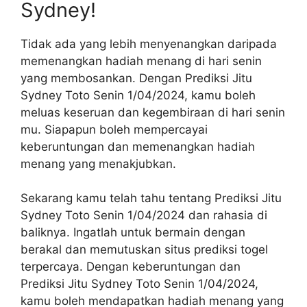
Sydney!
Tidak ada yang lebih menyenangkan daripada
memenangkan hadiah menang di hari senin
yang membosankan. Dengan Prediksi Jitu
Sydney Toto Senin 1/04/2024, kamu boleh
meluas keseruan dan kegembiraan di hari senin
mu. Siapapun boleh mempercayai
keberuntungan dan memenangkan hadiah
menang yang menakjubkan.
Sekarang kamu telah tahu tentang Prediksi Jitu
Sydney Toto Senin 1/04/2024 dan rahasia di
baliknya. Ingatlah untuk bermain dengan
berakal dan memutuskan situs prediksi togel
terpercaya. Dengan keberuntungan dan
Prediksi Jitu Sydney Toto Senin 1/04/2024,
kamu boleh mendapatkan hadiah menang yang