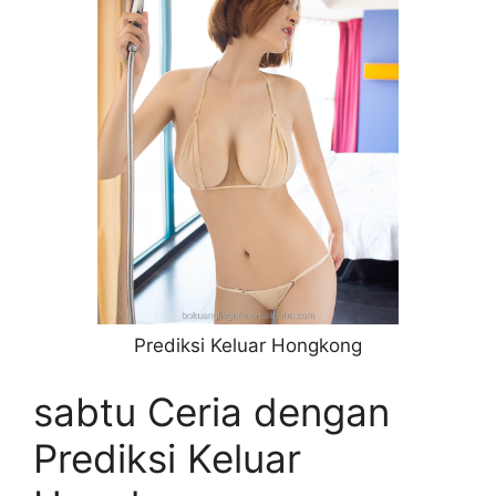
Prediksi Keluar Hongkong
sabtu Ceria dengan
Prediksi Keluar