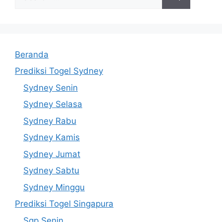
for:
Beranda
Prediksi Togel Sydney
Sydney Senin
Sydney Selasa
Sydney Rabu
Sydney Kamis
Sydney Jumat
Sydney Sabtu
Sydney Minggu
Prediksi Togel Singapura
Sgp Senin