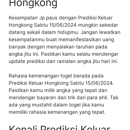
Hongkong
Kesempatan Jp paus dengan Prediksi Keluar
Hongkong Sabtu 15/06/2024 mungkin sekedar
datang sekali dalam hidupmu. Jangan lewatkan
kesempatanmu buat memanifestasikan uang
banyak dengan menyalakan taruhan pada
angka jitu ini. Pastikan kamu selalu mendengar
update prediksi dan ramalan angka jitu hari ini.
Rahasia kemenangan togel berada pada
Prediksi Keluar Hongkong Sabtu 15/06/2024.
Pastikan kamu milik angka yang tepat dan
mendengar bayaran dan trik dari para ahli. Tak
ada yang mustahil dalam togel jika kamu
memiliki rahasia kemenangan yang tepat.
Kenali Prediksi Keluar