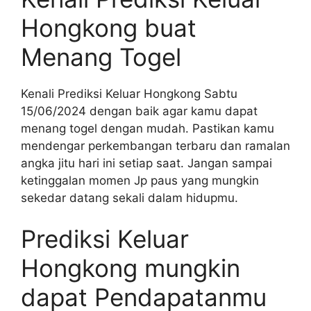
Hongkong buat
Menang Togel
Kenali Prediksi Keluar Hongkong Sabtu
15/06/2024 dengan baik agar kamu dapat
menang togel dengan mudah. Pastikan kamu
mendengar perkembangan terbaru dan ramalan
angka jitu hari ini setiap saat. Jangan sampai
ketinggalan momen Jp paus yang mungkin
sekedar datang sekali dalam hidupmu.
Prediksi Keluar
Hongkong mungkin
dapat Pendapatanmu