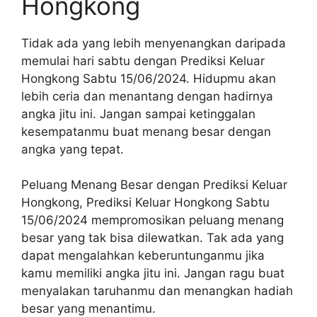
Hongkong
Tidak ada yang lebih menyenangkan daripada
memulai hari sabtu dengan Prediksi Keluar
Hongkong Sabtu 15/06/2024. Hidupmu akan
lebih ceria dan menantang dengan hadirnya
angka jitu ini. Jangan sampai ketinggalan
kesempatanmu buat menang besar dengan
angka yang tepat.
Peluang Menang Besar dengan Prediksi Keluar
Hongkong, Prediksi Keluar Hongkong Sabtu
15/06/2024 mempromosikan peluang menang
besar yang tak bisa dilewatkan. Tak ada yang
dapat mengalahkan keberuntunganmu jika
kamu memiliki angka jitu ini. Jangan ragu buat
menyalakan taruhanmu dan menangkan hadiah
besar yang menantimu.