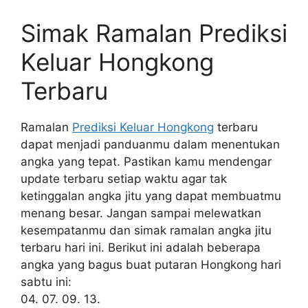
Simak Ramalan Prediksi
Keluar Hongkong
Terbaru
Ramalan
Prediksi Keluar Hongkong
terbaru
dapat menjadi panduanmu dalam menentukan
angka yang tepat. Pastikan kamu mendengar
update terbaru setiap waktu agar tak
ketinggalan angka jitu yang dapat membuatmu
menang besar. Jangan sampai melewatkan
kesempatanmu dan simak ramalan angka jitu
terbaru hari ini. Berikut ini adalah beberapa
angka yang bagus buat putaran Hongkong hari
sabtu ini:
04. 07. 09. 13.