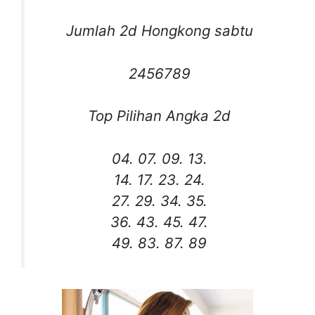
Jumlah 2d Hongkong sabtu
2456789
Top Pilihan Angka 2d
04. 07. 09. 13.
14. 17. 23. 24.
27. 29. 34. 35.
36. 43. 45. 47.
49. 83. 87. 89