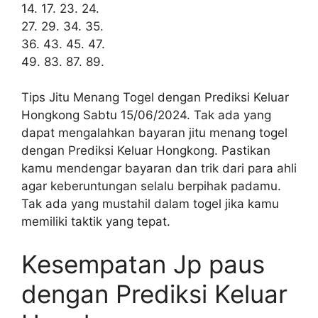
14. 17. 23. 24.
27. 29. 34. 35.
36. 43. 45. 47.
49. 83. 87. 89.
Tips Jitu Menang Togel dengan Prediksi Keluar
Hongkong Sabtu 15/06/2024. Tak ada yang
dapat mengalahkan bayaran jitu menang togel
dengan Prediksi Keluar Hongkong. Pastikan
kamu mendengar bayaran dan trik dari para ahli
agar keberuntungan selalu berpihak padamu.
Tak ada yang mustahil dalam togel jika kamu
memiliki taktik yang tepat.
Kesempatan Jp paus
dengan Prediksi Keluar