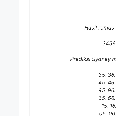
Hasil rumus 
3496
Prediksi Sydney 
35. 36.
45. 46.
95. 96.
65. 66.
15. 16
05. 06.