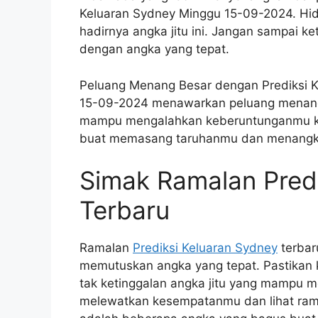
Keluaran Sydney Minggu 15-09-2024. Hi
hadirnya angka jitu ini. Jangan sampai
dengan angka yang tepat.
Peluang Menang Besar dengan Prediksi K
15-09-2024 menawarkan peluang menang 
mampu mengalahkan keberuntunganmu kal
buat memasang taruhanmu dan menangka
Simak Ramalan Predi
Terbaru
Ramalan
Prediksi Keluaran Sydney
terba
memutuskan angka yang tepat. Pastikan 
tak ketinggalan angka jitu yang mampu
melewatkan kesempatanmu dan lihat ramalan