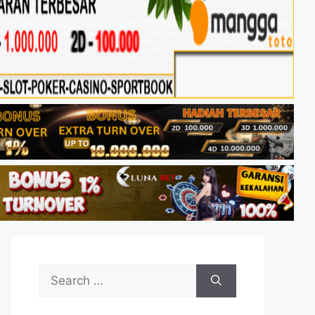
Search
for: