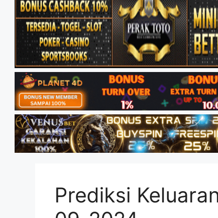
Prediksi Keluar