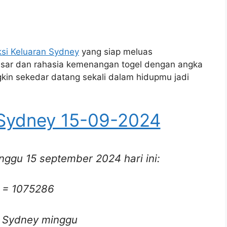
ksi Keluaran Sydney
yang siap meluas
sar dan rahasia kemenangan togel dengan angka
gkin sekedar datang sekali dalam hidupmu jadi
 Sydney 15-09-2024
nggu 15 september 2024 hari ini:
 = 1075286
l Sydney minggu