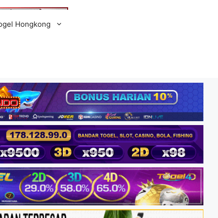
Togel Hongkong