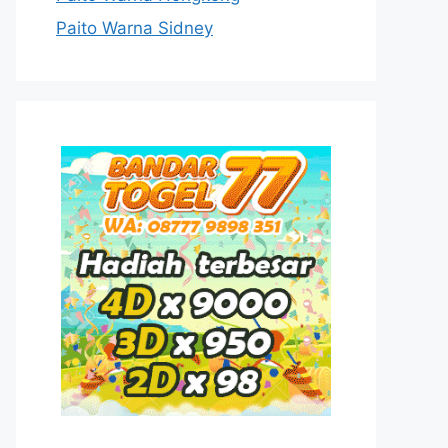
Paito Warna Sidney