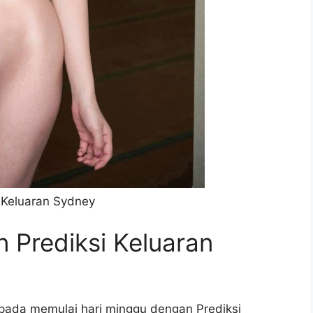
 Keluaran Sydney
 Prediksi Keluaran
pada memulai hari minggu dengan Prediksi