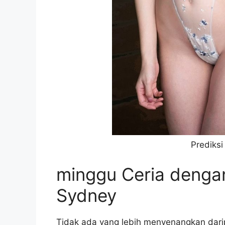
Prediksi
minggu Ceria dengan
Sydney
Tidak ada yang lebih menyenangkan dari