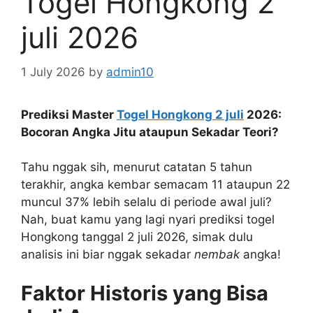
Togel Hongkong 2
juli 2026
1 July 2026
by
admin10
Prediksi Master
Togel Hongkong 2 juli
2026:
Bocoran Angka Jitu ataupun Sekadar Teori?
Tahu nggak sih, menurut catatan 5 tahun
terakhir, angka kembar semacam 11 ataupun 22
muncul 37% lebih selalu di periode awal juli?
Nah, buat kamu yang lagi nyari prediksi togel
Hongkong tanggal 2 juli 2026, simak dulu
analisis ini biar nggak sekadar
nembak
angka!
Faktor Historis yang Bisa