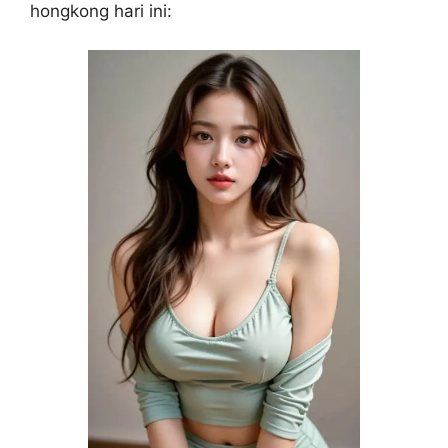
hongkong hari ini: