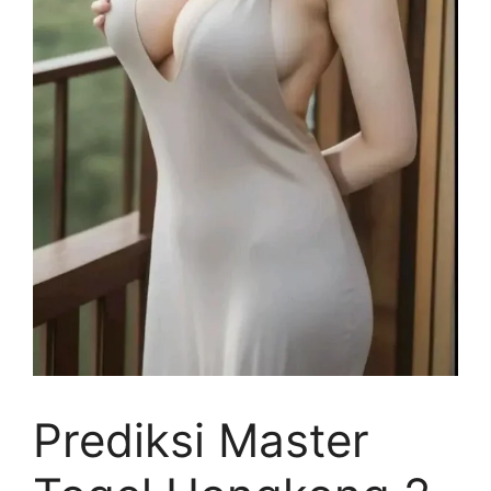
Prediksi Master