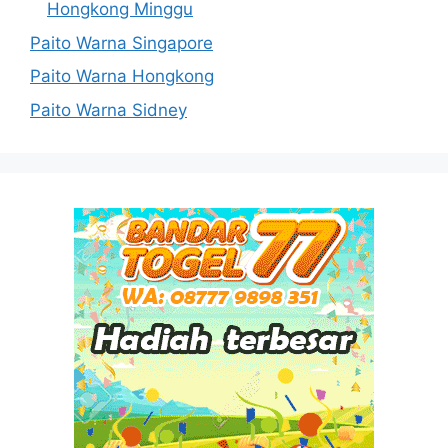
Hongkong Minggu
Paito Warna Singapore
Paito Warna Hongkong
Paito Warna Sidney