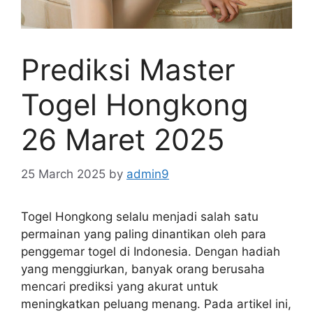
Prediksi Master
Togel Hongkong
26 Maret 2025
25 March 2025
by
admin9
Togel Hongkong selalu menjadi salah satu
permainan yang paling dinantikan oleh para
penggemar togel di Indonesia. Dengan hadiah
yang menggiurkan, banyak orang berusaha
mencari prediksi yang akurat untuk
meningkatkan peluang menang. Pada artikel ini,