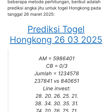
beberapa metode perhitungan, berikut adalah
prediksi angka jitu untuk togel Hongkong pada
tanggal 26 maret 2025:
Prediksi Togel
Hongkong 26 03 2025
AM = 5986401
CB = 0/3
Jumlah = 1234578
237841 vs 840651
Line invest:
28. 20. 26. 25. 21.
38. 34. 30. 35. 31.
74. 70. 76. 75. 71.