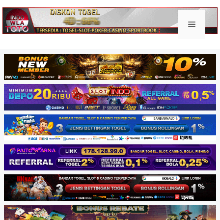
Skip
to
Keluar togel
Menu
content