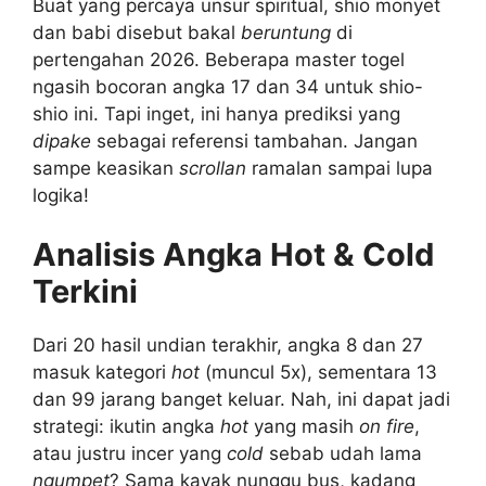
Buat yang percaya unsur spiritual, shio monyet
dan babi disebut bakal
beruntung
di
pertengahan 2026. Beberapa master togel
ngasih bocoran angka 17 dan 34 untuk shio-
shio ini. Tapi inget, ini hanya prediksi yang
dipake
sebagai referensi tambahan. Jangan
sampe keasikan
scrollan
ramalan sampai lupa
logika!
Analisis Angka Hot & Cold
Terkini
Dari 20 hasil undian terakhir, angka 8 dan 27
masuk kategori
hot
(muncul 5x), sementara 13
dan 99 jarang banget keluar. Nah, ini dapat jadi
strategi: ikutin angka
hot
yang masih
on fire
,
atau justru incer yang
cold
sebab udah lama
ngumpet
? Sama kayak nunggu bus, kadang