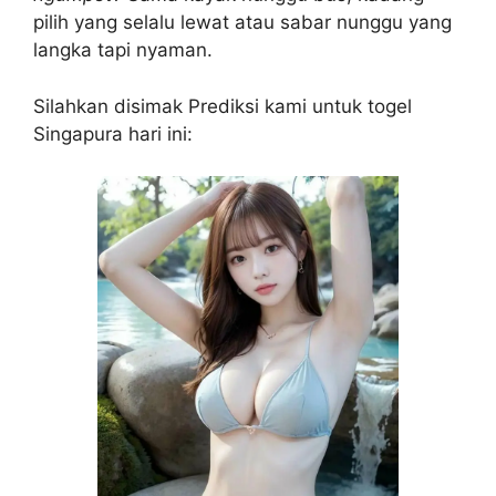
pilih yang selalu lewat atau sabar nunggu yang
langka tapi nyaman.
Silahkan disimak Prediksi kami untuk togel
Singapura hari ini: