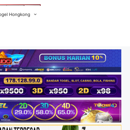
Togel Hongkong