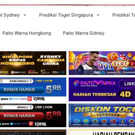
el Sydney
Prediksi Togel Singapura
Prediksi 
Paito Warna Hongkong
Paito Warna Sidney