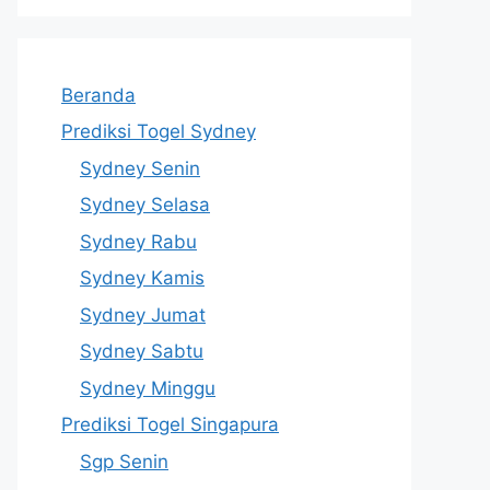
Beranda
Prediksi Togel Sydney
Sydney Senin
Sydney Selasa
Sydney Rabu
Sydney Kamis
Sydney Jumat
Sydney Sabtu
Sydney Minggu
Prediksi Togel Singapura
Sgp Senin