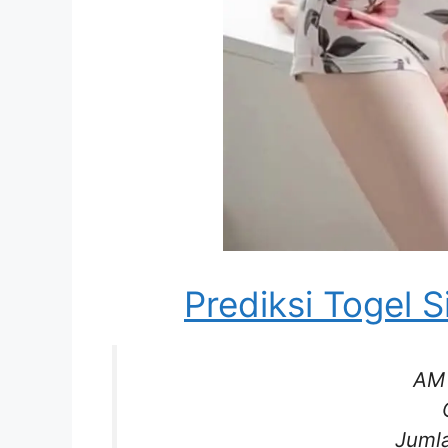
Prediksi Togel 
AM
Juml