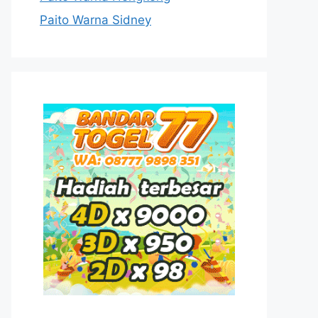
Paito Warna Sidney