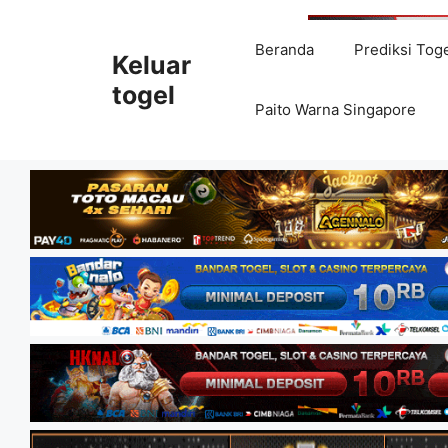
Skip
to
Beranda
Prediksi Tog
Keluar
content
togel
Paito Warna Singapore