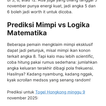
november punya energi kuat, jadi angka 5 dan
6 boleh jadi worth it untuk dicoba.
Prediksi Mimpi vs Logika
Matematika
Beberapa pemain mengklaim mimpi eksklusif
dapat jadi petunjuk, misal mimpi ikan konon
terkait angka 8. Tapi kalo mau lebih
scientific
,
coba hitung pakai rumus sederhana: jumlahkan
angka keluaran terakhir dibagi pola frekuensi.
Hasilnya? Kadang nyambung, kadang nggak,
kyak
scrollan
medsos yang senang random!
Prediksi untuk
Togel Hongkong minggu 9
november 2025: