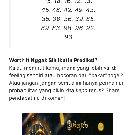
15. 18. 16. 12. 13.
45. 48. 42. 49. 43.
35. 38. 36. 39. 85.
89. 83. 98. 96. 92.
93
Worth It Nggak Sih Ikutin Prediksi?
Kalau menurut kamu, mana yang lebih valid:
feeling sendiri atau bocoran dari "pakar" togel?
Atau jangan-jangan semua ini hanya permainan
probabilitas yang bikin kita
kepo
terus? Share
pendapatmu di komen!