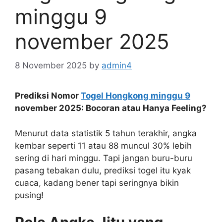
minggu 9
november 2025
8 November 2025
by
admin4
Prediksi Nomor
Togel Hongkong minggu 9
november 2025: Bocoran atau Hanya Feeling?
Menurut data statistik 5 tahun terakhir, angka
kembar seperti 11 atau 88 muncul 30% lebih
sering di hari minggu. Tapi jangan buru-buru
pasang tebakan dulu, prediksi togel itu kyak
cuaca, kadang bener tapi seringnya bikin
pusing!