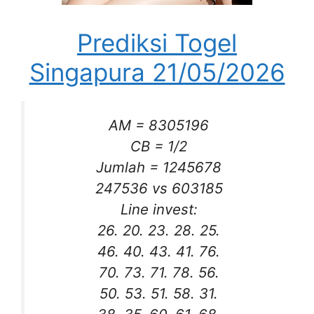
Prediksi Togel
Singapura 21/05/2026
AM = 8305196
CB = 1/2
Jumlah = 1245678
247536 vs 603185
Line invest:
26. 20. 23. 28. 25.
46. 40. 43. 41. 76.
70. 73. 71. 78. 56.
50. 53. 51. 58. 31.