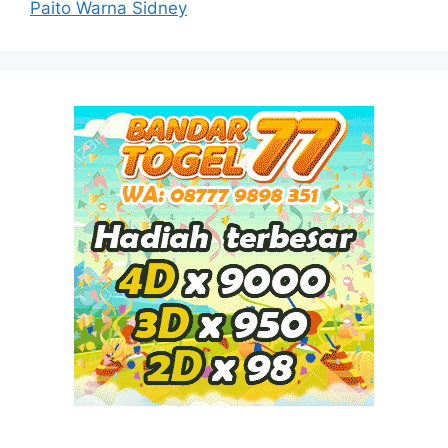
Paito Warna Sidney