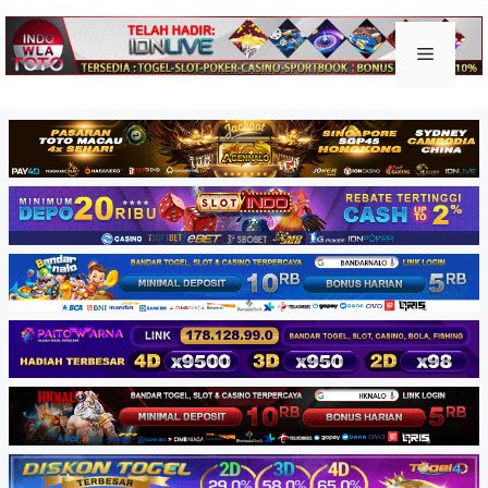
Skip
to
Keluar togel
Menu
content