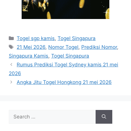
Categories
Togel sgp kamis
,
Togel Singapura
Tags
21 Mei 2026
,
Nomor Togel
,
Prediksi Nomor
,
Singapura Kamis
,
Togel Singapura
Rumus Prediksi Togel Sydney kamis 21 mei
2026
Angka Jitu Togel Hongkong 21 mei 2026
Search
for: