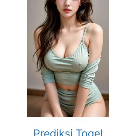
Prediksi Togel