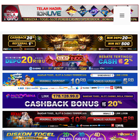
Skip
to
Keluar togel
Menu
content