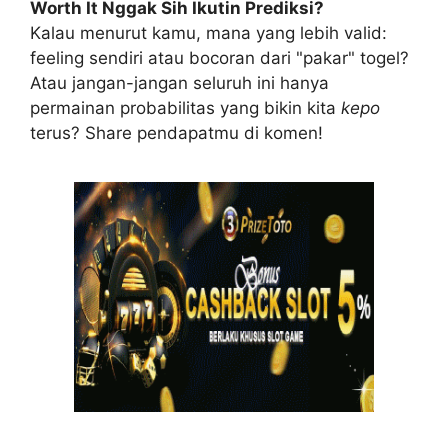
Worth It Nggak Sih Ikutin Prediksi?
Kalau menurut kamu, mana yang lebih valid:
feeling sendiri atau bocoran dari "pakar" togel?
Atau jangan-jangan seluruh ini hanya
permainan probabilitas yang bikin kita
kepo
terus? Share pendapatmu di komen!