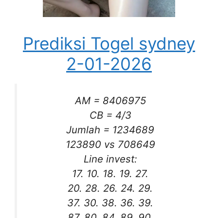
Prediksi Togel sydney
2-01-2026
AM = 8406975
CB = 4/3
Jumlah = 1234689
123890 vs 708649
Line invest:
17. 10. 18. 19. 27.
20. 28. 26. 24. 29.
37. 30. 38. 36. 39.
87. 80. 84. 89. 90.