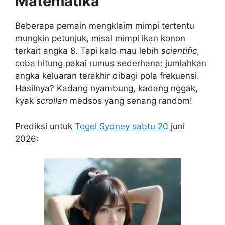
Matematika
Beberapa pemain mengklaim mimpi tertentu
mungkin petunjuk, misal mimpi ikan konon
terkait angka 8. Tapi kalo mau lebih
scientific
,
coba hitung pakai rumus sederhana: jumlahkan
angka keluaran terakhir dibagi pola frekuensi.
Hasilnya? Kadang nyambung, kadang nggak,
kyak
scrollan
medsos yang senang random!
Prediksi untuk
Togel Sydney sabtu 20
juni
2026: