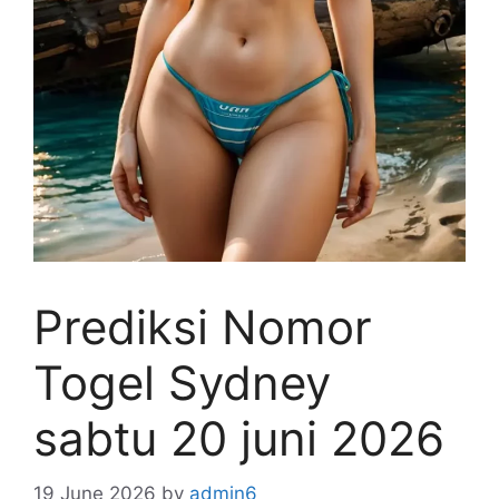
Prediksi Nomor
Togel Sydney
sabtu 20 juni 2026
19 June 2026
by
admin6