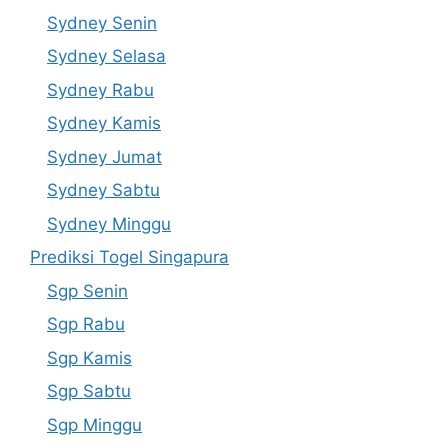
Sydney Senin
Sydney Selasa
Sydney Rabu
Sydney Kamis
Sydney Jumat
Sydney Sabtu
Sydney Minggu
Prediksi Togel Singapura
Sgp Senin
Sgp Rabu
Sgp Kamis
Sgp Sabtu
Sgp Minggu