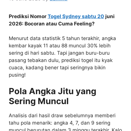
Prediksi Nomor
Togel Sydney sabtu 20
juni
2026: Bocoran atau Cuma Feeling?
Menurut data statistik 5 tahun terakhir, angka
kembar kayak 11 atau 88 muncul 30% lebih
sering di hari sabtu. Tapi jangan buru-buru
pasang tebakan dulu, prediksi togel itu kyak
cuaca, kadang bener tapi seringnya bikin
pusing!
Pola Angka Jitu yang
Sering Muncul
Analisis dari hasil draw sebelumnya memberi
tahu pola menarik: angka 4, 7, dan 9 sering
muncul berurutan dalam 3 minggu terakhir. Kalo