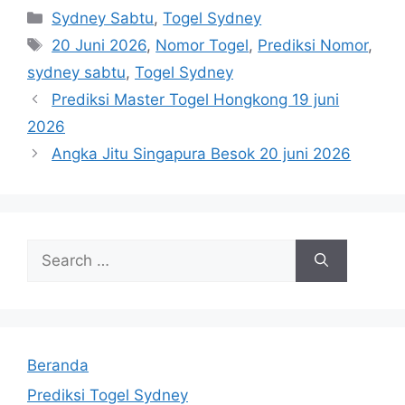
Categories
Sydney Sabtu
,
Togel Sydney
Tags
20 Juni 2026
,
Nomor Togel
,
Prediksi Nomor
,
sydney sabtu
,
Togel Sydney
Prediksi Master Togel Hongkong 19 juni
2026
Angka Jitu Singapura Besok 20 juni 2026
Search
for:
Beranda
Prediksi Togel Sydney