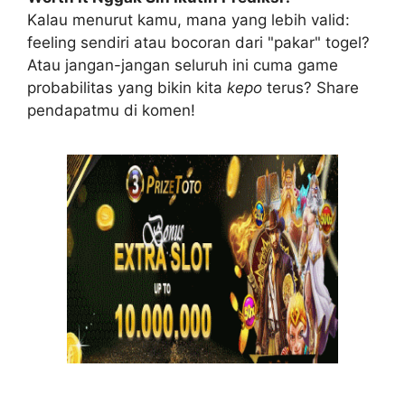
Kalau menurut kamu, mana yang lebih valid:
feeling sendiri atau bocoran dari "pakar" togel?
Atau jangan-jangan seluruh ini cuma game
probabilitas yang bikin kita
kepo
terus? Share
pendapatmu di komen!