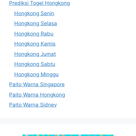
Prediksi Togel Hongkong
Hongkong Senin
Hongkong Selasa
Hongkong Rabu
Hongkong Kamis
Hongkong Jumat
Hongkong Sabtu
Hongkong Minggu
Paito Warna Singapore
Paito Warna Hongkong
Paito Warna Sidney