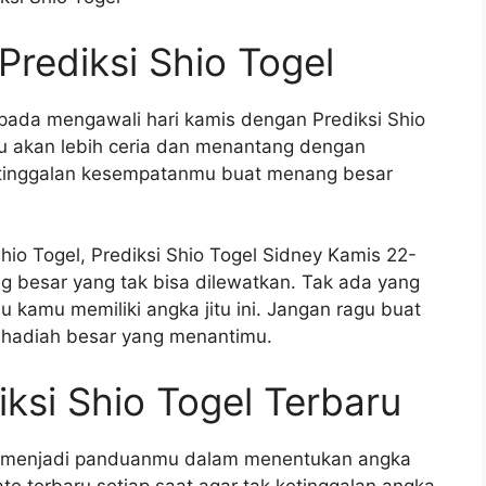
Prediksi Shio Togel
pada mengawali hari kamis dengan Prediksi Shio
u akan lebih ceria dan menantang dengan
 ketinggalan kesempatanmu buat menang besar
io Togel, Prediksi Shio Togel Sidney Kamis 22-
besar yang tak bisa dilewatkan. Tak ada yang
kamu memiliki angka jitu ini. Jangan ragu buat
adiah besar yang menantimu.
ksi Shio Togel Terbaru
a menjadi panduanmu dalam menentukan angka
e terbaru setiap saat agar tak ketinggalan angka