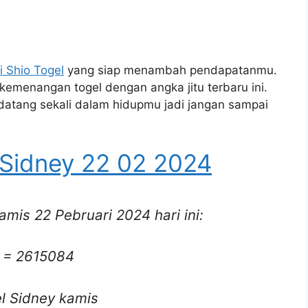
i Shio Togel
yang siap menambah pendapatanmu.
kemenangan togel dengan angka jitu terbaru ini.
datang sekali dalam hidupmu jadi jangan sampai
 Sidney 22 02 2024
amis 22 Pebruari 2024 hari ini:
 = 2615084
el Sidney kamis