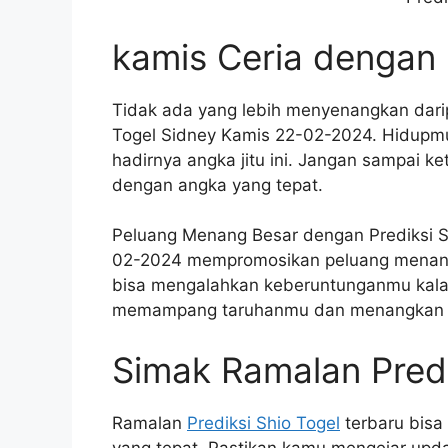
kamis Ceria dengan 
Tidak ada yang lebih menyenangkan dari
Togel Sidney Kamis 22-02-2024. Hidupm
hadirnya angka jitu ini. Jangan sampai
dengan angka yang tepat.
Peluang Menang Besar dengan Prediksi Sh
02-2024 mempromosikan peluang menang 
bisa mengalahkan keberuntunganmu kalau 
memampang taruhanmu dan menangkan h
Simak Ramalan Predi
Ramalan
Prediksi Shio Togel
terbaru bis
yang tepat. Pastikan kamu mengejar updat