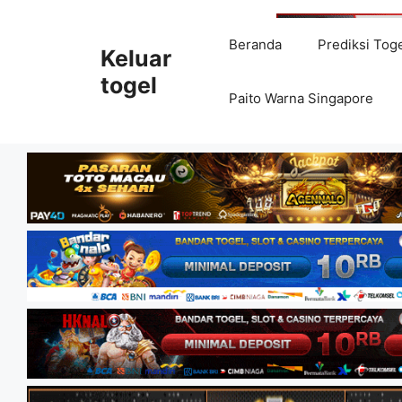
Skip
to
Beranda
Prediksi Tog
Keluar
content
togel
Paito Warna Singapore