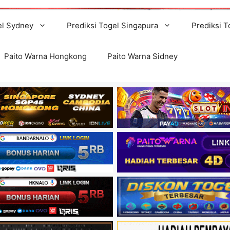
el Sydney
Prediksi Togel Singapura
Prediksi 
Paito Warna Hongkong
Paito Warna Sidney