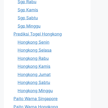
Sgp Rabu
Sgp Kamis
Sgp Sabtu
Sgp Minggu
Prediksi Togel Hongkong
Hongkong Senin
Hongkong Selasa
Hongkong Rabu
Hongkong Kamis
Hongkong Jumat
Hongkong Sabtu
Hongkong Minggu
Paito Warna Singapore
Paito Warna Hongkong