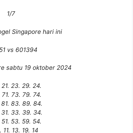
1/7
gel Singapore hari ini
51 vs 601394
re sabtu 19 oktober 2024
 21. 23. 29. 24.
 71. 73. 79. 74.
 81. 83. 89. 84.
 31. 33. 39. 34.
 51. 53. 59. 54.
. 11. 13. 19. 14