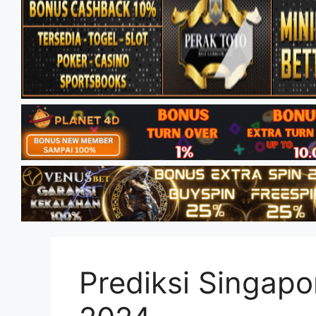
Prediksi Singapo