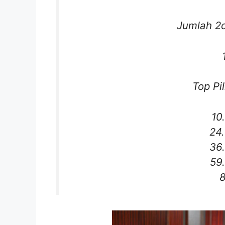
Jumlah 2d
Top Pi
10.
24.
36.
59.
8