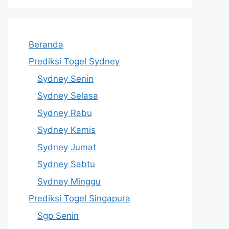
Beranda
Prediksi Togel Sydney
Sydney Senin
Sydney Selasa
Sydney Rabu
Sydney Kamis
Sydney Jumat
Sydney Sabtu
Sydney Minggu
Prediksi Togel Singapura
Sgp Senin