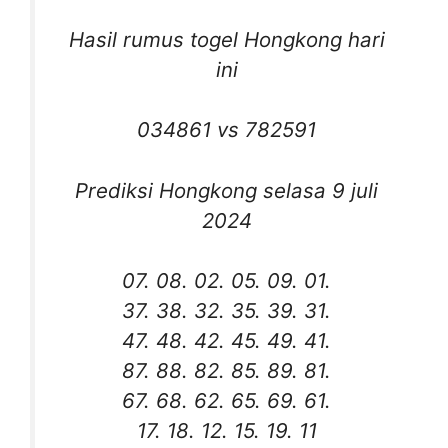
Hasil rumus togel Hongkong hari
ini
034861 vs 782591
Prediksi Hongkong selasa 9 juli
2024
07. 08. 02. 05. 09. 01.
37. 38. 32. 35. 39. 31.
47. 48. 42. 45. 49. 41.
87. 88. 82. 85. 89. 81.
67. 68. 62. 65. 69. 61.
17. 18. 12. 15. 19. 11