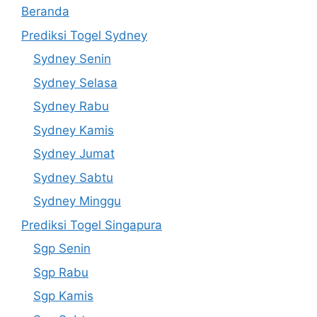
Beranda
Prediksi Togel Sydney
Sydney Senin
Sydney Selasa
Sydney Rabu
Sydney Kamis
Sydney Jumat
Sydney Sabtu
Sydney Minggu
Prediksi Togel Singapura
Sgp Senin
Sgp Rabu
Sgp Kamis