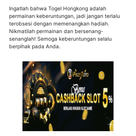
Ingatlah bahwa Togel Hongkong adalah
permainan keberuntungan, jadi jangan terlalu
terobsesi dengan memenangkan hadiah.
Nikmatilah permainan dan bersenang-
senanglah! Semoga keberuntungan selalu
berpihak pada Anda.