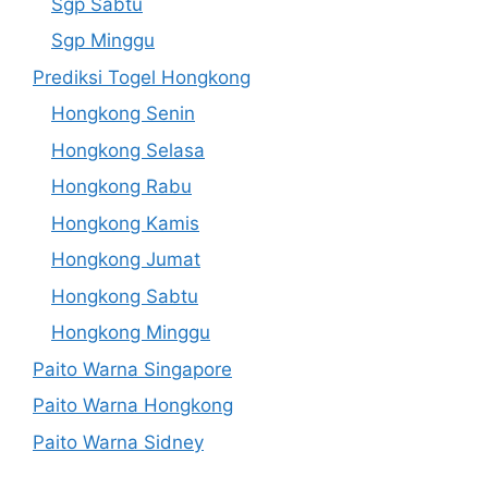
Sgp Sabtu
Sgp Minggu
Prediksi Togel Hongkong
Hongkong Senin
Hongkong Selasa
Hongkong Rabu
Hongkong Kamis
Hongkong Jumat
Hongkong Sabtu
Hongkong Minggu
Paito Warna Singapore
Paito Warna Hongkong
Paito Warna Sidney