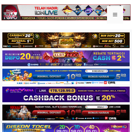
Skip
to
Keluar togel
Menu
content