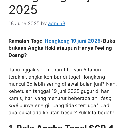
2025
18 June 2025
by
admin8
Ramalan Togel
Hongkong 19 juni 2025
: Buka-
bukaan Angka Hoki ataupun Hanya Feeling
Doang?
Tahu nggak sih, menurut tulisan 5 tahun
terakhir, angka kembar di togel Hongkong
muncul 3x lebih sering di awal bulan juni? Nah,
kebetulan tanggal 19 juni 2025 gugur di hari
kamis, hari yang menurut beberapa ahli
feng
shui
punya energi "uang tidak terduga". Jadi,
apa bakal ada kejutan besar? Yuk kita bedah!