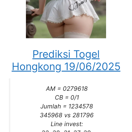
Prediksi Togel
Hongkong 19/06/2025
AM = 0279618
CB = 0/1
Jumlah = 1234578
345968 vs 281796
Line invest: