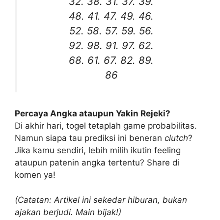
32. 38. 31. 37. 39.
48. 41. 47. 49. 46.
52. 58. 57. 59. 56.
92. 98. 91. 97. 62.
68. 61. 67. 82. 89.
86
Percaya Angka ataupun Yakin Rejeki?
Di akhir hari, togel tetaplah game probabilitas.
Namun siapa tau prediksi ini beneran
clutch
?
Jika kamu sendiri, lebih milih ikutin feeling
ataupun patenin angka tertentu? Share di
komen ya!
(Catatan: Artikel ini sekedar hiburan, bukan
ajakan berjudi. Main bijak!)