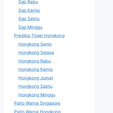
Sgp Rabu
Sgp Kamis
Sgp Sabtu
Sgp Minggu
Prediksi Togel Hongkong
Hongkong Senin
Hongkong Selasa
Hongkong Rabu
Hongkong Kamis
Hongkong Jumat
Hongkong Sabtu
Hongkong Minggu
Paito Warna Singapore
Paito Warna Hongkong