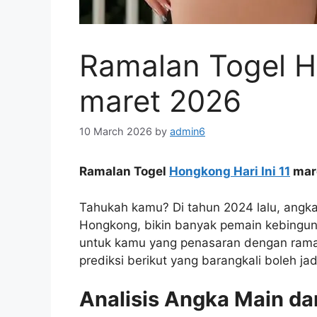
Ramalan Togel Ho
maret 2026
10 March 2026
by
admin6
Ramalan Togel
Hongkong Hari Ini 11
mare
Tahukah kamu? Di tahun 2024 lalu, angk
Hongkong, bikin banyak pemain kebingu
untuk kamu yang penasaran dengan ramalan
prediksi berikut yang barangkali boleh ja
Analisis Angka Main dar