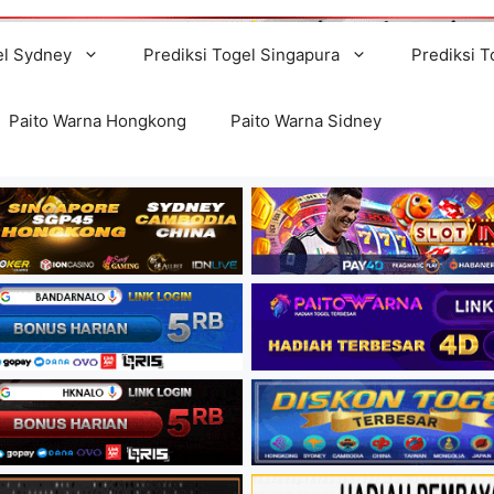
el Sydney
Prediksi Togel Singapura
Prediksi 
Paito Warna Hongkong
Paito Warna Sidney