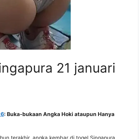
ngapura 21 januari
26
: Buka-bukaan Angka Hoki ataupun Hanya
hun terakhir, angka kembar di togel Singapura