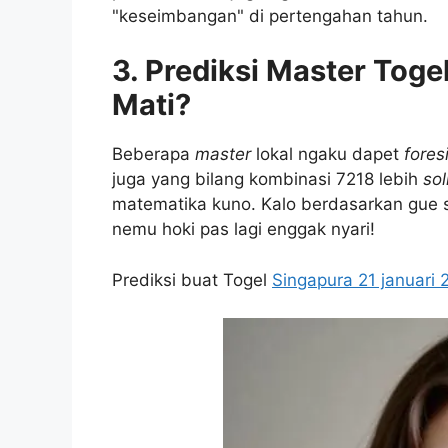
"keseimbangan" di pertengahan tahun.
3. Prediksi Master Toge
Mati?
Beberapa
master
lokal ngaku dapet
fores
juga yang bilang kombinasi 7218 lebih
sol
matematika kuno. Kalo berdasarkan gue s
nemu hoki pas lagi enggak nyari!
Prediksi buat Togel
Singapura 21 januari