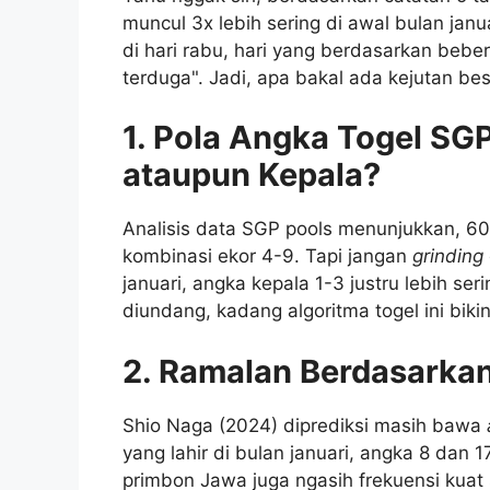
muncul 3x lebih sering di awal bulan janu
di hari rabu, hari yang berdasarkan bebe
terduga". Jadi, apa bakal ada kejutan be
1. Pola Angka Togel SGP
ataupun Kepala?
Analisis data SGP pools menunjukkan, 
kombinasi ekor 4-9. Tapi jangan
grinding
januari, angka kepala 1-3 justru lebih ser
diundang, kadang algoritma togel ini bikin
2. Ramalan Berdasarkan
Shio Naga (2024) diprediksi masih bawa
yang lahir di bulan januari, angka 8 dan 
primbon Jawa juga ngasih frekuensi kua