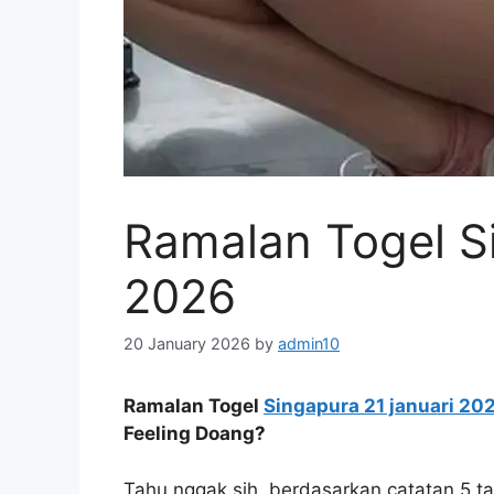
Ramalan Togel Si
2026
20 January 2026
by
admin10
Ramalan Togel
Singapura 21 januari 20
Feeling Doang?
Tahu nggak sih, berdasarkan catatan 5 ta