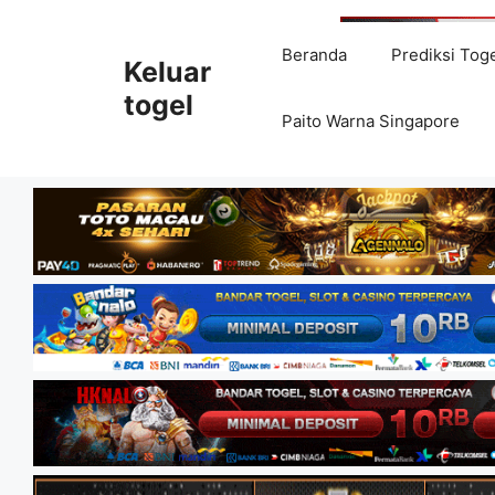
Skip
to
Beranda
Prediksi Tog
Keluar
content
togel
Paito Warna Singapore