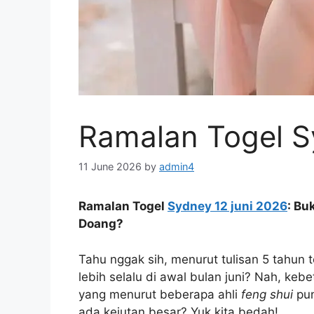
Ramalan Togel S
11 June 2026
by
admin4
Ramalan Togel
Sydney 12 juni 2026
: Bu
Doang?
Tahu nggak sih, menurut tulisan 5 tahun 
lebih selalu di awal bulan juni? Nah, kebet
yang menurut beberapa ahli
feng shui
pun
ada kejutan besar? Yuk kita bedah!