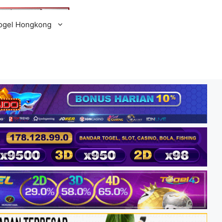
Togel Hongkong