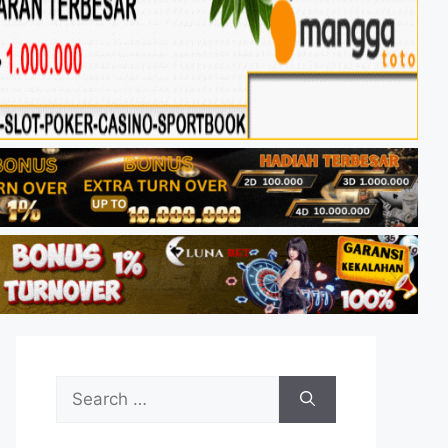
Search
for: