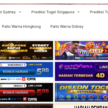
el Sydney
Prediksi Togel Singapura
Prediksi 
Paito Warna Hongkong
Paito Warna Sidney