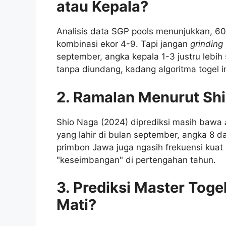
atau Kepala?
Analisis data SGP pools menunjukkan, 
kombinasi ekor 4-9. Tapi jangan
grinding
september, angka kepala 1-3 justru lebih
tanpa diundang, kadang algoritma togel in
2. Ramalan Menurut Sh
Shio Naga (2024) diprediksi masih bawa
yang lahir di bulan september, angka 8 
primbon Jawa juga ngasih frekuensi kua
"keseimbangan" di pertengahan tahun.
3. Prediksi Master Toge
Mati?