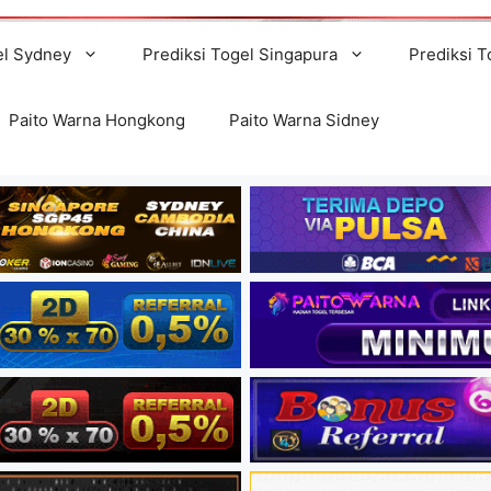
el Sydney
Prediksi Togel Singapura
Prediksi 
Paito Warna Hongkong
Paito Warna Sidney