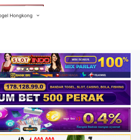
Togel Hongkong