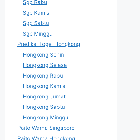
Sgp Rabu
Sgp Kamis
Sgp Sabtu
Sgp Minggu
Prediksi Togel Hongkong
Hongkong Senin
Hongkong Selasa
Hongkong Rabu
Hongkong Kamis
Hongkong Jumat
Hongkong Sabtu
Hongkong Minggu
Paito Warna Singapore
Paito Warna Hongkong