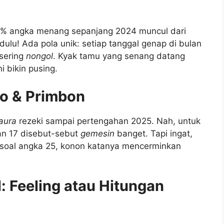
60% angka menang sepanjang 2024 muncul dari
dulu! Ada pola unik: setiap tanggal genap di bulan
 sering
nongol
. Kyak tamu yang senang datang
i bikin pusing.
io & Primbon
aura
rezeki sampai pertengahan 2025. Nah, untuk
dan 17 disebut-sebut
gemesin
banget. Tapi ingat,
t soal angka 25, konon katanya mencerminkan
l: Feeling atau Hitungan