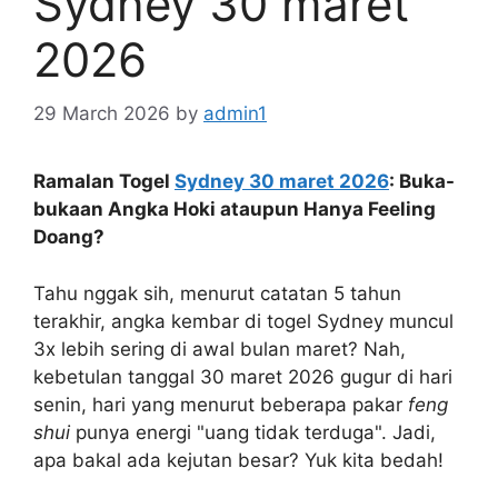
Sydney 30 maret
2026
29 March 2026
by
admin1
Ramalan Togel
Sydney 30 maret 2026
: Buka-
bukaan Angka Hoki ataupun Hanya Feeling
Doang?
Tahu nggak sih, menurut catatan 5 tahun
terakhir, angka kembar di togel Sydney muncul
3x lebih sering di awal bulan maret? Nah,
kebetulan tanggal 30 maret 2026 gugur di hari
senin, hari yang menurut beberapa pakar
feng
shui
punya energi "uang tidak terduga". Jadi,
apa bakal ada kejutan besar? Yuk kita bedah!