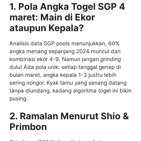
1. Pola Angka Togel SGP 4
maret: Main di Ekor
ataupun Kepala?
Analisis data SGP pools menunjukkan, 60%
angka menang sepanjang 2024 muncul dari
kombinasi ekor 4-9. Namun jangan
grinding
dulu! Ada pola unik: setiap tanggal genap di
bulan maret, angka kepala 1-3 justru lebih
sering
nongol
. Kyak tamu yang senang datang
tanpa diundang, kadang algoritma togel ini bikin
pusing.
2. Ramalan Menurut Shio &
Primbon