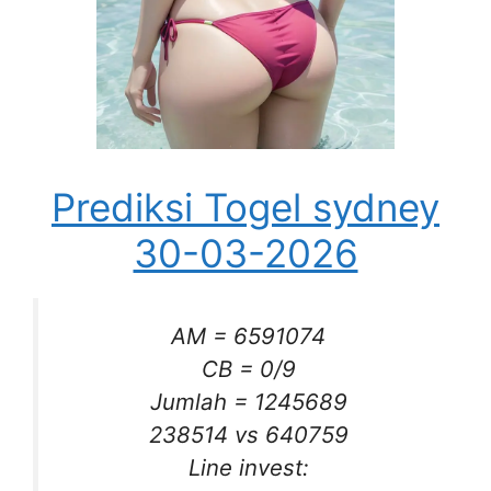
Prediksi Togel sydney
30-03-2026
AM = 6591074
CB = 0/9
Jumlah = 1245689
238514 vs 640759
Line invest: