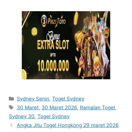
Categories
Sydney Senin
,
Togel Sydney
Tags
30 Maret
,
30 Maret 2026
,
Ramalan Togel
,
Sydney 30
,
Togel Sydney
Angka Jitu Togel Hongkong 29 maret 2026