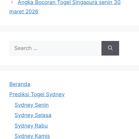
Angka Bocoran Togel Singapura senin 30
maret 2026
Search
for:
Beranda
Prediksi Togel Sydney
Sydney Senin
Sydney Selasa
Sydney Rabu
Sydney Kamis