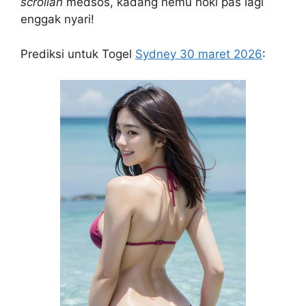
scrollan
medsos, kadang nemu hoki pas lagi
enggak nyari!
Prediksi untuk Togel
Sydney 30 maret 2026
: