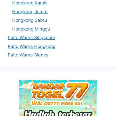
Hongkong Kamis
Hongkong Jumat
Hongkong Sabtu
Hongkong Minggu
Paito Warna Singapore
Paito Warna Hongkong
Paito Warna Sidney