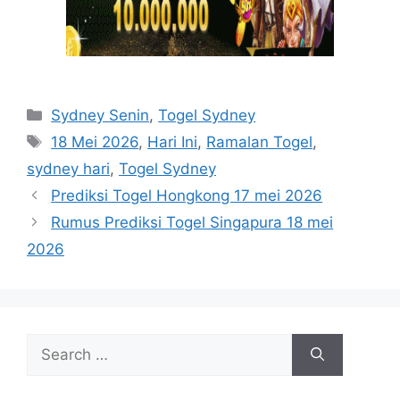
Categories
Sydney Senin
,
Togel Sydney
Tags
18 Mei 2026
,
Hari Ini
,
Ramalan Togel
,
sydney hari
,
Togel Sydney
Prediksi Togel Hongkong 17 mei 2026
Rumus Prediksi Togel Singapura 18 mei
2026
Search
for: