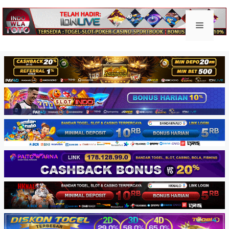
Skip
to
Keluar togel
Menu
content