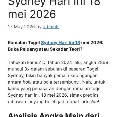
Sydney Hari Ini 18
mei 2026
17 May 2026
by
admin6
Ramalan Togel
Sydney Hari Ini 18
mei 2026:
Buka Peluang atau Sekadar Teori?
Tahukah kamu? Di tahun 2024 lalu, angka 7869
muncul 3x dalam sebulan di pasaran Togel
Sydney, bikin banyak pemain kebingungan
antara
hoki
atau pola tersembunyi. Nah, untuk
kamu yang penasaran dengan ramalan togel
Sydney hari ini, 18 mei 2026, simak prediksi
dibawah ini yang boleh jadi dapat jadi
clue
!
Analisis Angka Main dari