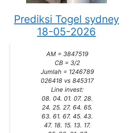
Prediksi Togel sydney
18-05-2026
AM = 3847519
CB = 3/2
Jumlah = 1246789
026418 vs 845317
Line invest:
08. 04. 01. 07. 28.
24. 25. 27. 64. 65.
63. 61. 67. 45. 43.
47. 18. 15. 13. 17.