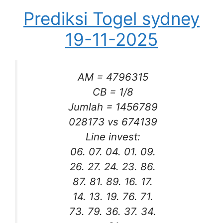
Prediksi Togel sydney
19-11-2025
AM = 4796315
CB = 1/8
Jumlah = 1456789
028173 vs 674139
Line invest:
06. 07. 04. 01. 09.
26. 27. 24. 23. 86.
87. 81. 89. 16. 17.
14. 13. 19. 76. 71.
73. 79. 36. 37. 34.