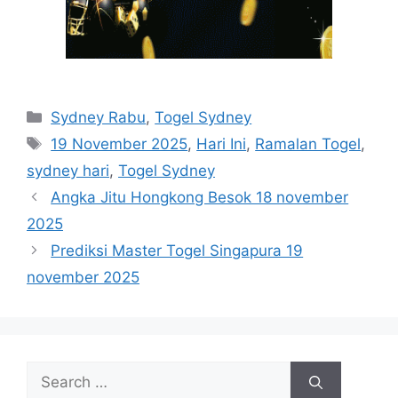
Categories
Sydney Rabu
,
Togel Sydney
Tags
19 November 2025
,
Hari Ini
,
Ramalan Togel
,
sydney hari
,
Togel Sydney
Angka Jitu Hongkong Besok 18 november
2025
Prediksi Master Togel Singapura 19
november 2025
Search
for: