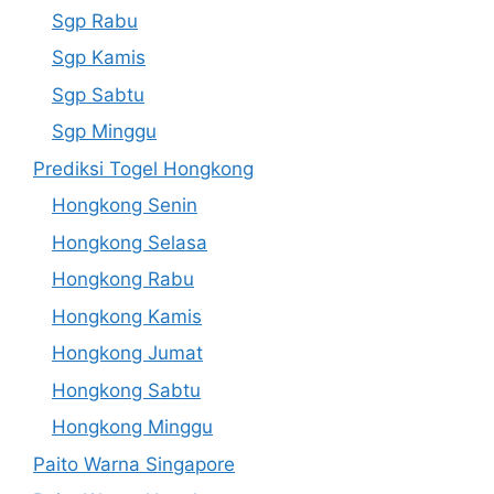
Sgp Rabu
Sgp Kamis
Sgp Sabtu
Sgp Minggu
Prediksi Togel Hongkong
Hongkong Senin
Hongkong Selasa
Hongkong Rabu
Hongkong Kamis
Hongkong Jumat
Hongkong Sabtu
Hongkong Minggu
Paito Warna Singapore